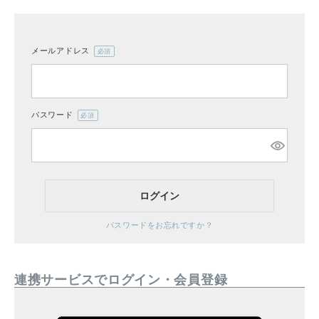
メールアドレス
(必
CATEGORY
須)
ナチュラル服
パスワード
(必
ファッション雑貨
須)
生活雑貨
ログイン
食品
パスワードをお忘れですか？
ギフト
連携サービスでログイン・会員登録
ブランド