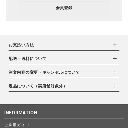
会員登録
お支払い方法
下記お支払い方法よりお選びいただけます。
配送・送料について
・クレジットカード（VISA,mastercard,JCB,AMERICAN
EXPRESS,Diners Club）
配達業者：日本郵便
注文内容の変更・キャンセルについて
・amazonペイメント
ゆうパック：800円
・楽天ペイ
ご注文日当日から翌日のAM9:00までにご連絡頂いた場合はキャ
返品について（実店舗対象外）
北海道：1,400円
・PayPay
ンセルは可能です。
沖縄：1,400円
・NP後払い
ご注文商品の一部キャンセルは出来ませんので、ご注文を全てキ
返品期限：商品到着後7営業日以内（土日祝を除く）に連絡・ご
ゆうパケット全国一律：360円
ャンセルしていただいた後、ご希望の商品のみ再度ご注文お願い
返送いただいた場合のみ対応させていただきます。
INFORMATION
します。
こちら
よりご依頼ください。
予約商品など一部キャンセルが出来ない場合がございます。あら
ご利用ガイド
かじめご了承ください。