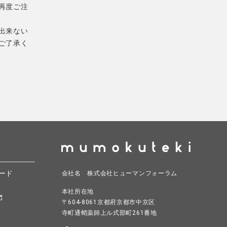
再度ご注
出来ない
ご了承く
ード
会社名 株式会社ヒューマンフォーラム
本社所在地
〒604-8061京都府京都市中京区
寺町通蛸薬師上ル式部町261番地