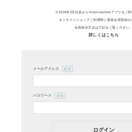
※2024年3月以前からmumokutekiアプリを
オンラインショップご利用時に新規会員登録が
会員統合方法は下記をご覧ください
詳しくはこちら
CATEGORY
ナチュラル服
ファッション雑貨
メールアドレス
(必
須)
生活雑貨
パスワード
食品
(必
須)
ギフト
ログイン