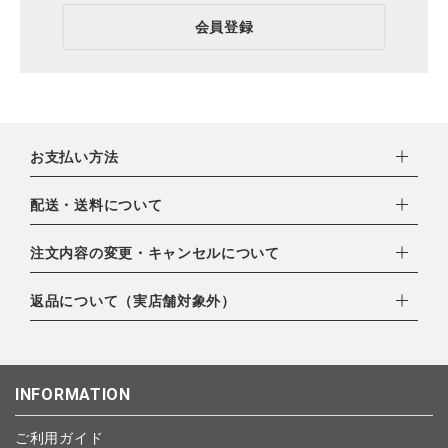
会員登録
お支払い方法
下記お支払い方法よりお選びいただけます。
配送・送料について
・クレジットカード（VISA,mastercard,JCB,AMERICAN
EXPRESS,Diners Club）
配達業者：日本郵便
注文内容の変更・キャンセルについて
・amazonペイメント
ゆうパック：800円
・楽天ペイ
ご注文日当日から翌日のAM9:00までにご連絡頂いた場合はキャ
返品について（実店舗対象外）
北海道：1,400円
・PayPay
ンセルは可能です。
沖縄：1,400円
・NP後払い
ご注文商品の一部キャンセルは出来ませんので、ご注文を全てキ
返品期限：商品到着後7営業日以内（土日祝を除く）に連絡・ご
ゆうパケット全国一律：360円
ャンセルしていただいた後、ご希望の商品のみ再度ご注文お願い
返送いただいた場合のみ対応させていただきます。
INFORMATION
します。
こちら
よりご依頼ください。
予約商品など一部キャンセルが出来ない場合がございます。あら
ご利用ガイド
かじめご了承ください。