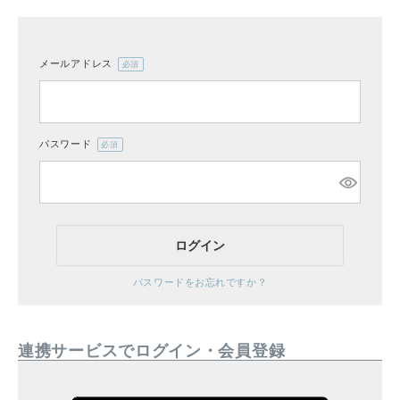
メールアドレス
(必
CATEGORY
須)
ナチュラル服
パスワード
(必
ファッション雑貨
須)
生活雑貨
ログイン
食品
パスワードをお忘れですか？
ギフト
連携サービスでログイン・会員登録
ブランド