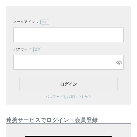
メールアドレス
(必
CATEGORY
須)
ナチュラル服
パスワード
(必
ファッション雑貨
須)
生活雑貨
ログイン
食品
パスワードをお忘れですか？
ギフト
連携サービスでログイン・会員登録
ブランド