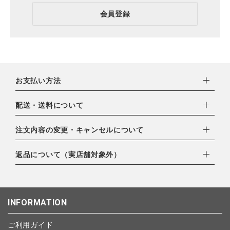
会員登録
お支払い方法
下記お支払い方法よりお選びいただけます。
配送・送料について
・クレジットカード（VISA,mastercard,JCB,AMERICAN
EXPRESS,Diners Club）
配達業者：日本郵便
注文内容の変更・キャンセルについて
・amazonペイメント
ゆうパック：800円
・楽天ペイ
ご注文日当日から翌日のAM9:00までにご連絡頂いた場合はキャ
返品について（実店舗対象外）
北海道：1,400円
・PayPay
ンセルは可能です。
沖縄：1,400円
・NP後払い
ご注文商品の一部キャンセルは出来ませんので、ご注文を全てキ
返品期限：商品到着後7営業日以内（土日祝を除く）に連絡・ご
ゆうパケット全国一律：360円
ャンセルしていただいた後、ご希望の商品のみ再度ご注文お願い
返送いただいた場合のみ対応させていただきます。
INFORMATION
します。
こちら
よりご依頼ください。
予約商品など一部キャンセルが出来ない場合がございます。あら
ご利用ガイド
かじめご了承ください。