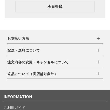
会員登録
お支払い方法
下記お支払い方法よりお選びいただけます。
配送・送料について
・クレジットカード（VISA,mastercard,JCB,AMERICAN
EXPRESS,Diners Club）
配達業者：日本郵便
注文内容の変更・キャンセルについて
・amazonペイメント
ゆうパック：800円
・楽天ペイ
ご注文日当日から翌日のAM9:00までにご連絡頂いた場合はキャ
返品について（実店舗対象外）
北海道：1,400円
・PayPay
ンセルは可能です。
沖縄：1,400円
・NP後払い
ご注文商品の一部キャンセルは出来ませんので、ご注文を全てキ
返品期限：商品到着後7営業日以内（土日祝を除く）に連絡・ご
ゆうパケット全国一律：360円
ャンセルしていただいた後、ご希望の商品のみ再度ご注文お願い
返送いただいた場合のみ対応させていただきます。
INFORMATION
します。
こちら
よりご依頼ください。
予約商品など一部キャンセルが出来ない場合がございます。あら
ご利用ガイド
かじめご了承ください。