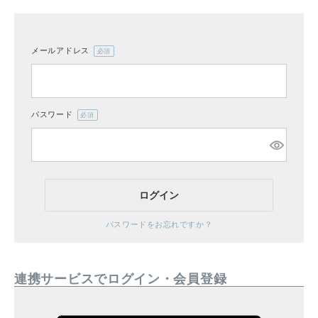
メールアドレス
(必
CATEGORY
須)
ナチュラル服
パスワード
(必
ファッション雑貨
須)
生活雑貨
ログイン
食品
パスワードをお忘れですか？
ギフト
連携サービスでログイン・会員登録
ブランド