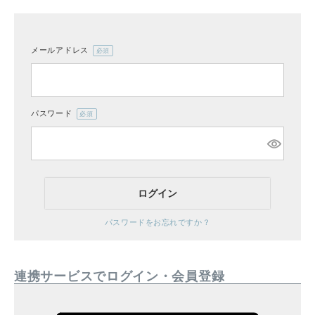
メールアドレス
(必
CATEGORY
須)
ナチュラル服
パスワード
(必
ファッション雑貨
須)
生活雑貨
ログイン
食品
パスワードをお忘れですか？
ギフト
連携サービスでログイン・会員登録
ブランド