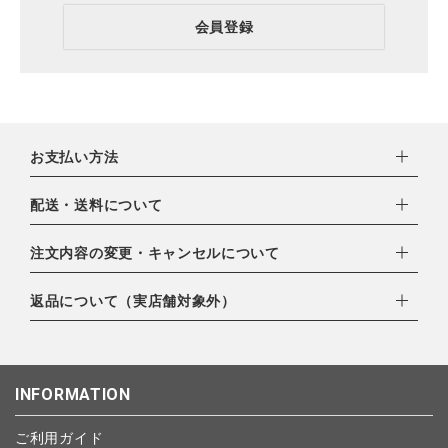
会員登録
お支払い方法
下記お支払い方法よりお選びいただけます。
配送・送料について
・クレジットカード（VISA,mastercard,JCB,AMERICAN
EXPRESS,Diners Club）
配達業者：日本郵便
注文内容の変更・キャンセルについて
・amazonペイメント
ゆうパック：800円
・楽天ペイ
ご注文日当日から翌日のAM9:00までにご連絡頂いた場合はキャ
返品について（実店舗対象外）
北海道：1,400円
・PayPay
ンセルは可能です。
沖縄：1,400円
・NP後払い
ご注文商品の一部キャンセルは出来ませんので、ご注文を全てキ
返品期限：商品到着後7営業日以内（土日祝を除く）に連絡・ご
ゆうパケット全国一律：360円
ャンセルしていただいた後、ご希望の商品のみ再度ご注文お願い
返送いただいた場合のみ対応させていただきます。
INFORMATION
します。
こちら
よりご依頼ください。
予約商品など一部キャンセルが出来ない場合がございます。あら
ご利用ガイド
かじめご了承ください。