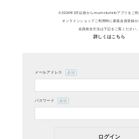
※2024年3月以前からmumokutekiアプリを
オンラインショップご利用時に新規会員登録が
会員統合方法は下記をご覧ください
詳しくはこちら
CATEGORY
ナチュラル服
ファッション雑貨
メールアドレス
(必
須)
生活雑貨
パスワード
食品
(必
須)
ギフト
ログイン