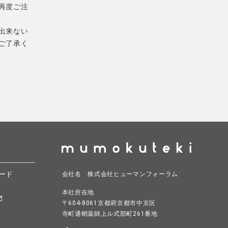
再度ご注
出来ない
ご了承く
ード
会社名 株式会社ヒューマンフォーラム
本社所在地
〒604-8061京都府京都市中京区
寺町通蛸薬師上ル式部町261番地