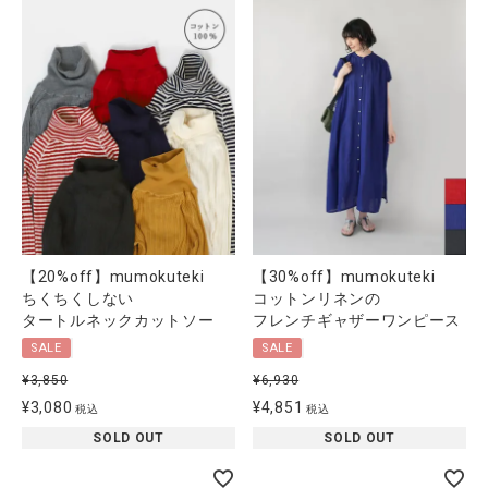
【30%off】mumokuteki
【20%off】mumokuteki
コットンリネンの
ちくちくしない
フレンチギャザーワンピース
タートルネックカットソー
SALE
SALE
¥
6,930
¥
3,850
¥
4,851
¥
3,080
税込
税込
SOLD OUT
SOLD OUT