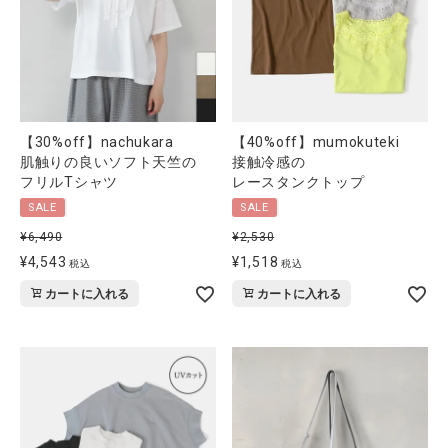
【30%off】nachukara
【40%off】mumokuteki
肌触りの良いソフト天竺の
接触冷感の
フリルTシャツ
レースタンクトップ
SALE
SALE
¥
6,490
¥
2,530
¥
4,543
¥
1,518
税込
税込
カートに入れる
カートに入れる