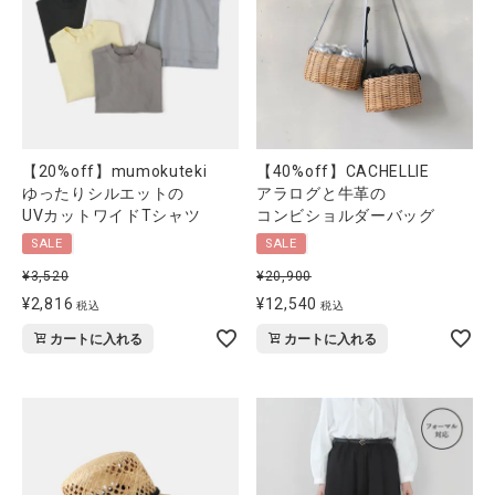
【20%off】mumokuteki
【40%off】CACHELLIE
ゆったりシルエットの
アラログと牛革の
UVカットワイドTシャツ
コンビショルダーバッグ
SALE
SALE
¥
3,520
¥
20,900
¥
2,816
¥
12,540
税込
税込
カートに入れる
カートに入れる