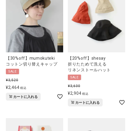
【30%off】mumokuteki
【20%off】shesay
コットン切り替えキャップ
折りたためて洗える
リネンストールハット
SALE
SALE
¥
3,520
¥
3,630
¥
2,464
税込
¥
2,904
税込
カートに入れる
カートに入れる