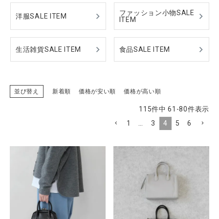
ファッション小物SALE
洋服SALE ITEM
ITEM
CATEGORY
生活雑貨SALE ITEM
食品SALE ITEM
ナチュラル服
並び替え
新着順
価格が安い順
価格が高い順
ファッション雑貨
115
件中
61
-
80
件表示
生活雑貨
1
…
3
4
5
6
食品
ギフト
ブランド