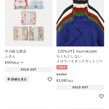
中川政七商店
【20%off】mumokuteki
ふきん
ちくちくしない
メロウハイネックカットソー
¥
440
〜
税込
SALE
SOLD OUT
¥
3,850
詳細を見る
¥
3,080
税込
SOLD OUT