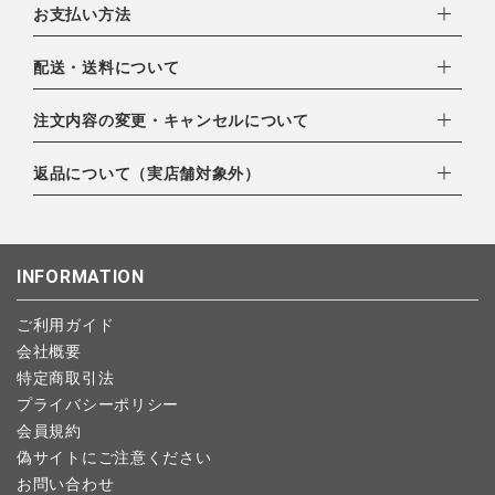
お支払い方法
下記お支払い方法よりお選びいただけます。
配送・送料について
・クレジットカード（VISA,mastercard,JCB,AMERICAN
EXPRESS,Diners Club）
配達業者：日本郵便
注文内容の変更・キャンセルについて
・amazonペイメント
ゆうパック：800円
・楽天ペイ
ご注文日当日から翌日のAM9:00までにご連絡頂いた場合はキャ
返品について（実店舗対象外）
北海道：1,400円
・PayPay
ンセルは可能です。
沖縄：1,400円
・NP後払い
ご注文商品の一部キャンセルは出来ませんので、ご注文を全てキ
返品期限：商品到着後7営業日以内（土日祝を除く）に連絡・ご
ゆうパケット全国一律：360円
ャンセルしていただいた後、ご希望の商品のみ再度ご注文お願い
返送いただいた場合のみ対応させていただきます。
INFORMATION
します。
こちら
よりご依頼ください。
予約商品など一部キャンセルが出来ない場合がございます。あら
ご利用ガイド
かじめご了承ください。
会社概要
特定商取引法
プライバシーポリシー
会員規約
偽サイトにご注意ください
お問い合わせ