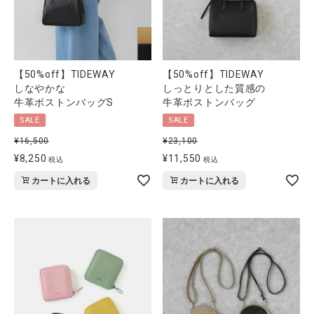
全ての商品
CONTENTS
【50%off】TIDEWAY
【50%off】TIDEWAY
特集
しなやかな
しっとりとした質感の
ご利用ガイド
牛革ボストンバッグS
牛革ボストンバッグ
SALE
SALE
お問い合わせ
¥
16,500
¥
23,100
ショップリスト
¥
8,250
¥
11,550
税込
税込
カートに入れる
カートに入れる