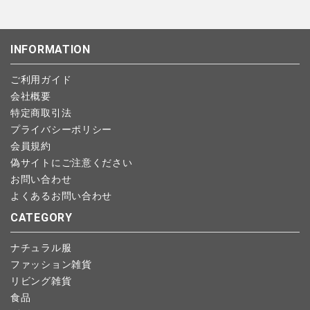
・PayPay
ンセルは可能です。
沖縄：1,400円
・NP後払い
ご注文商品の一部キャンセルは出来ませんので、ご注文を全てキ
返品期限：商品到着後7営業日以内（土日祝を除く）に連絡・ご
ゆうパケット全国一律：360円
ャンセルしていただいた後、ご希望の商品のみ再度ご注文お願い
返送いただいた場合のみ対応させていただきます。
INFORMATION
します。
こちら
よりご依頼ください。
予約商品など一部キャンセルが出来ない場合がございます。あら
ご利用ガイド
かじめご了承ください。
会社概要
特定商取引法
プライバシーポリシー
会員規約
偽サイトにご注意ください
お問い合わせ
よくあるお問い合わせ
CATEGORY
ナチュラル服
ファッション雑貨
リビング雑貨
食品