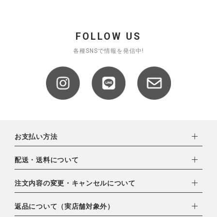
全ての商品
CONTENTS
FOLLOW US
特集
各種SNSで情報を発信中!
ご利用ガイド
お問い合わせ
ショップリスト
お支払い方法
下記お支払い方法よりお選びいただけます。
配送・送料について
・クレジットカード（VISA,mastercard,JCB,AMERICAN
EXPRESS,Diners Club）
配達業者：日本郵便
注文内容の変更・キャンセルについて
・amazonペイメント
ゆうパック：800円
・楽天ペイ
ご注文日当日から翌日のAM9:00までにご連絡頂いた場合はキャ
返品について（実店舗対象外）
北海道：1,400円