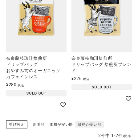
CATEGORY
ナチュラル服
奈良藤枝珈琲焙煎所
奈良藤枝珈琲焙煎所
ファッション雑貨
ドリップバッグ
ドリップバッグ 焙煎所ブレン
おやすみ前のオーガニック
ド
生活雑貨
カフェインレス
¥
226
税込
¥
280
税込
SOLD OUT
食品
SOLD OUT
ギフト
並び替え
新着順
価格が安い順
価格が高い順
ブランド
2
件中
1
-
2
件表示