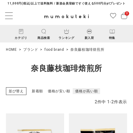
11,000円(税込)以上で送料無料 / 新規会員登録ですぐ使える500円分ptプレゼント
0
カテゴリ
商品検索
ランキング
新入荷
特集
HOME
ブランド
food brand
奈良藤枝珈琲焙煎所
奈良藤枝珈琲焙煎所
並び替え
新着順
価格が安い順
価格が高い順
ACCOUNT MENU
2
件中
1
-
2
件表示
ようこそ ゲスト 様
ログイン
新規会員登録