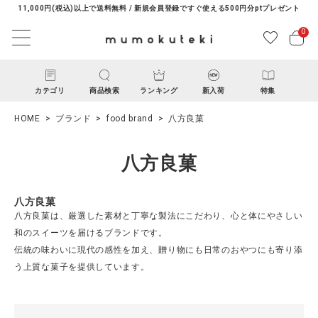
11,000円(税込)以上で送料無料 / 新規会員登録ですぐ使える500円分ptプレゼント
0
カテゴリ
商品検索
ランキング
新入荷
特集
HOME
ブランド
food brand
八方良菓
八方良菓
八方良菓
八方良菓は、厳選した素材と丁寧な製法にこだわり、心と体にやさしい
ACCOUNT MENU
和のスイーツを届けるブランドです。
ようこそ ゲスト 様
伝統の味わいに現代の感性を加え、贈り物にも日常のおやつにも寄り添
う上質な菓子を提供しています。
ログイン
新規会員登録