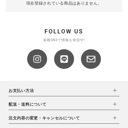
現在登録されている商品はありません。
CATEGORY
FOLLOW US
ナチュラル服
各種SNSで情報を発信中!
ファッション雑貨
生活雑貨
食品
お支払い方法
ギフト
下記お支払い方法よりお選びいただけます。
配送・送料について
・クレジットカード（VISA,mastercard,JCB,AMERICAN
EXPRESS,Diners Club）
配達業者：日本郵便
ブランド
注文内容の変更・キャンセルについて
・amazonペイメント
ゆうパック：800円