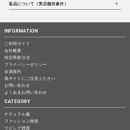
・楽天ペイ
ご注文日当日から翌日のAM9:00までにご連絡頂いた場合はキャ
返品について（実店舗対象外）
全ての商品
北海道：1,400円
・PayPay
ンセルは可能です。
沖縄：1,400円
・NP後払い
ご注文商品の一部キャンセルは出来ませんので、ご注文を全てキ
返品期限：商品到着後7営業日以内（土日祝を除く）に連絡・ご
CONTENTS
ゆうパケット全国一律：360円
ャンセルしていただいた後、ご希望の商品のみ再度ご注文お願い
返送いただいた場合のみ対応させていただきます。
INFORMATION
特集
します。
こちら
よりご依頼ください。
予約商品など一部キャンセルが出来ない場合がございます。あら
ご利用ガイド
ご利用ガイド
かじめご了承ください。
会社概要
お問い合わせ
特定商取引法
プライバシーポリシー
ショップリスト
会員規約
偽サイトにご注意ください
お問い合わせ
よくあるお問い合わせ
CATEGORY
ナチュラル服
ファッション雑貨
リビング雑貨