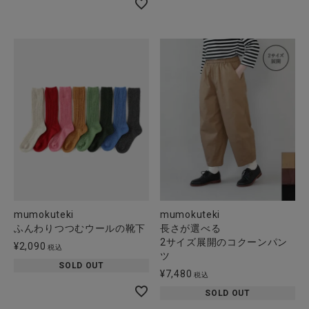
mumokuteki
mumokuteki
ふんわりつつむウールの靴下
長さが選べる
2サイズ展開のコクーンパン
¥
2,090
税込
ツ
SOLD OUT
¥
7,480
税込
SOLD OUT