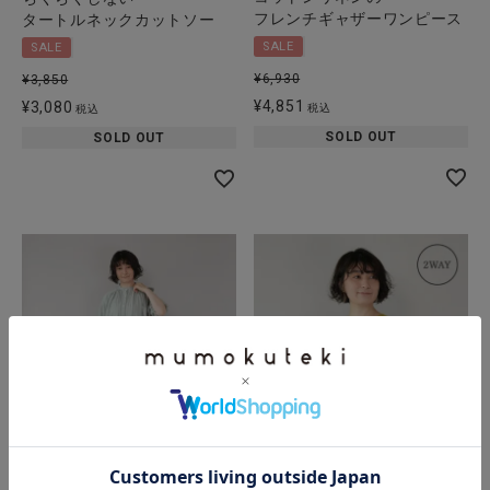
フレンチギャザーワンピース
タートルネックカットソー
SALE
SALE
¥
6,930
¥
3,850
¥
4,851
¥
3,080
税込
税込
SOLD OUT
SOLD OUT