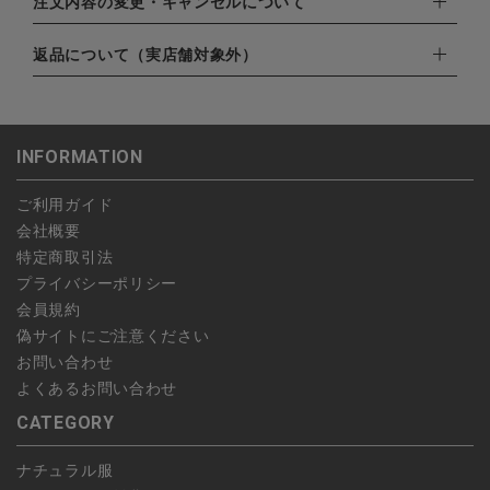
EXPRESS,Diners Club）
配達業者：日本郵便
注文内容の変更・キャンセルについて
・amazonペイメント
ゆうパック：800円
・楽天ペイ
ご注文日当日から翌日のAM9:00までにご連絡頂いた場合はキャ
返品について（実店舗対象外）
北海道：1,400円
・PayPay
ンセルは可能です。
沖縄：1,400円
・NP後払い
ご注文商品の一部キャンセルは出来ませんので、ご注文を全てキ
返品期限：商品到着後7営業日以内（土日祝を除く）に連絡・ご
ゆうパケット全国一律：360円
ャンセルしていただいた後、ご希望の商品のみ再度ご注文お願い
返送いただいた場合のみ対応させていただきます。
INFORMATION
します。
こちら
よりご依頼ください。
予約商品など一部キャンセルが出来ない場合がございます。あら
ご利用ガイド
かじめご了承ください。
会社概要
特定商取引法
プライバシーポリシー
会員規約
偽サイトにご注意ください
お問い合わせ
よくあるお問い合わせ
CATEGORY
ナチュラル服