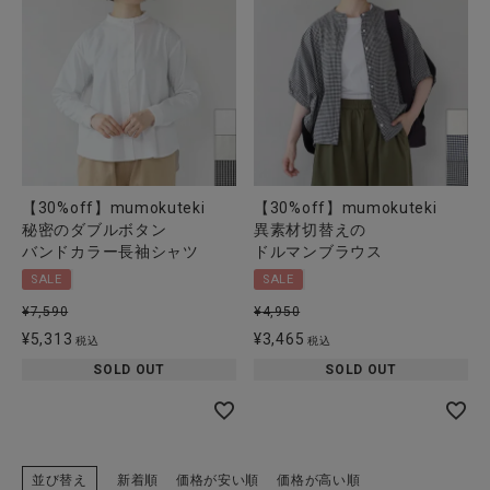
【30%off】mumokuteki
【30%off】mumokuteki
秘密のダブルボタン
異素材切替えの
バンドカラー長袖シャツ
ドルマンブラウス
SALE
SALE
¥
7,590
¥
4,950
¥
5,313
¥
3,465
税込
税込
SOLD OUT
SOLD OUT
並び替え
新着順
価格が安い順
価格が高い順