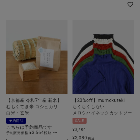
【京都産 令和7年産 新米】
【20%off】mumokuteki
むもくてき米 コシヒカリ
ちくちくしない
白米・玄米
メロウハイネックカットソー
予約商品
SALE
こちらは予約商品です
¥
3,850
¥
3,564
〜
税込
予約販売価格
¥
3,080
税込