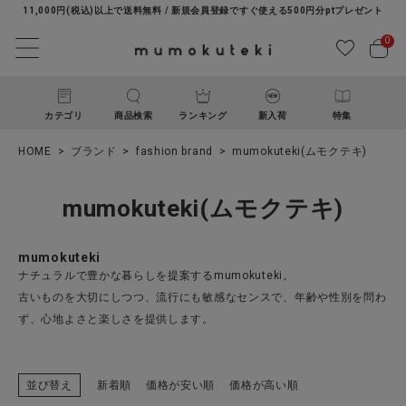
11,000円(税込)以上で送料無料 / 新規会員登録ですぐ使える500円分ptプレゼント
0
カテゴリ
商品検索
ランキング
新入荷
特集
HOME
ブランド
fashion brand
mumokuteki(ムモクテキ)
mumokuteki(ムモクテキ)
mumokuteki
ナチュラルで豊かな暮らしを提案するmumokuteki。
ACCOUNT MENU
古いものを大切にしつつ、流行にも敏感なセンスで、年齢や性別を問わ
ようこそ ゲスト 様
ず、心地よさと楽しさを提供します。
ログイン
新規会員登録
並び替え
新着順
価格が安い順
価格が高い順