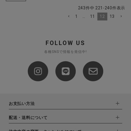
243
件中
221
-
240
件表示
1
…
11
12
13
FOLLOW US
各種SNSで情報を発信中!
お支払い方法
下記お支払い方法よりお選びいただけます。
配送・送料について
・クレジットカード（VISA,mastercard,JCB,AMERICAN