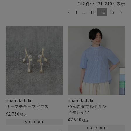
243
件中
221
-
240
件表示
1
…
11
12
13
CATEGORY
ナチュラル服
ファッション雑貨
生活雑貨
食品
mumokuteki
mumokuteki
ギフト
リーフモチーフピアス
秘密のダブルボタン
半袖シャツ
¥
2,750
税込
¥
7,590
ブランド
税込
SOLD OUT
SOLD OUT