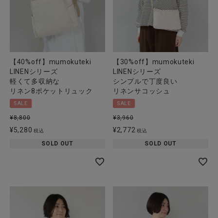
【40%off】mumokuteki
【30%off】mumokuteki
LINENシリーズ
LINENシリーズ
軽くて多収納な
シンプルで丁度良い
リネン8ポケットリュック
リネンサコッシュ
SALE
SALE
¥
8,800
¥
3,960
¥
5,280
¥
2,772
税込
税込
SOLD OUT
SOLD OUT