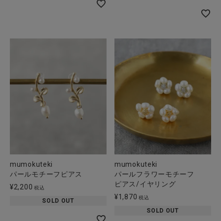
全ての商品
CONTENTS
特集
ご利用ガイド
お問い合わせ
ショップリスト
mumokuteki
mumokuteki
パールモチーフピアス
パールフラワーモチーフ
ピアス/イヤリング
¥
2,200
税込
¥
1,870
税込
SOLD OUT
SOLD OUT