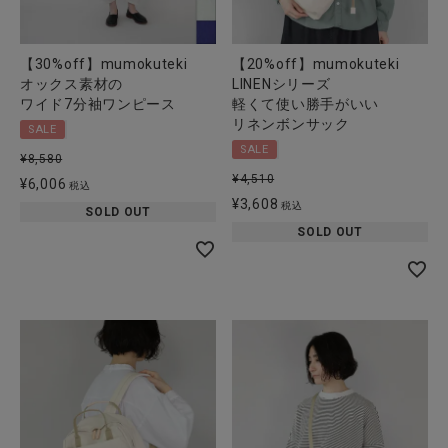
【30%off】mumokuteki
【20%off】mumokuteki
オックス素材の
LINENシリーズ
ワイド7分袖ワンピース
軽くて使い勝手がいい
リネンボンサック
SALE
SALE
¥
8,580
¥
4,510
¥
6,006
税込
¥
3,608
税込
SOLD OUT
SOLD OUT