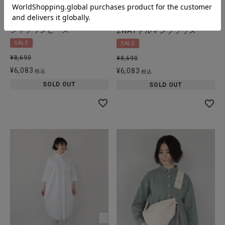
【30%off】mumokuteki
【30%off】mumokuteki
花柄ジャカードの
花柄刺繍の
シャツワンピース
2WAYドルマンブラウス
SALE
SALE
¥
8,690
¥
8,690
¥
6,083
¥
6,083
税込
税込
SOLD OUT
SOLD OUT