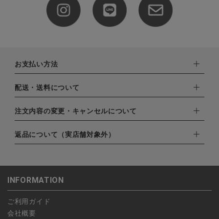
お支払い方法
下記お支払い方法よりお選びいただけます。
配送・送料について
・クレジットカード（VISA,mastercard,JCB,AMERICAN
EXPRESS,Diners Club）
配達業者：日本郵便
注文内容の変更・キャンセルについて
・amazonペイメント
ゆうパック：800円
・楽天ペイ
ご注文日当日から翌日のAM9:00までにご連絡頂いた場合はキャ
返品について（実店舗対象外）
北海道：1,400円
・PayPay
ンセルは可能です。
沖縄：1,400円
・NP後払い
ご注文商品の一部キャンセルは出来ませんので、ご注文を全てキ
返品期限：商品到着後7営業日以内（土日祝を除く）に連絡・ご
ゆうパケット全国一律：360円
ャンセルしていただいた後、ご希望の商品のみ再度ご注文お願い
返送いただいた場合のみ対応させていただきます。
INFORMATION
します。
こちら
よりご依頼ください。
予約商品など一部キャンセルが出来ない場合がございます。あら
ご利用ガイド
かじめご了承ください。
会社概要