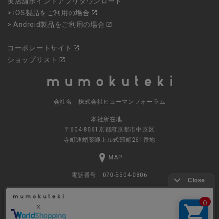
実店舗ポイントアプリダウンロード
> iOS製品をご利用の場合
> Android製品をご利用の場合
コーポレートサイト
ショップリスト
会社名 株式会社ヒューマンフォーラム
本社所在地
〒604-8061京都府京都市中京区
寺町通蛸薬師上ル式部町261番地
MAP
電話番号 070-5504-0806
営業時間 11:00～17:30（土日休業）