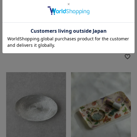
松野屋
松野屋
アルマイト小皿 12cm
アルマイトキャンプコッフェ
ル
¥
880
税込
シルバー
カートに入れる
¥
4,950
税込
SOLD OUT