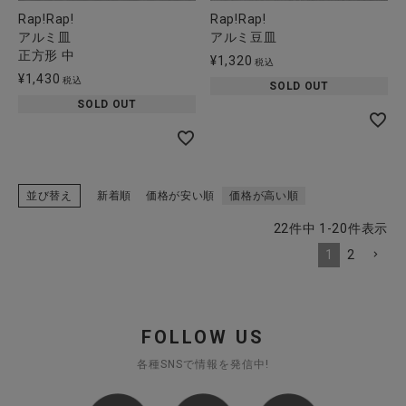
Rap!Rap!
Rap!Rap!
アルミ皿
アルミ豆皿
正方形 中
¥
1,320
税込
¥
1,430
税込
SOLD OUT
SOLD OUT
並び替え
新着順
価格が安い順
価格が高い順
22
件中
1
-
20
件表示
1
2
FOLLOW US
各種SNSで情報を発信中!