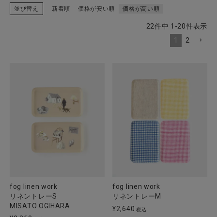
並び替え
新着順
価格が安い順
価格が高い順
22
件中
1
-
20
件表示
1
2
CATEGORY
ナチュラル服
ファッション雑貨
生活雑貨
食品
ギフト
fog linen work
fog linen work
リネントレーS
リネントレーM
ブランド
MISATO OGIHARA
¥
2,640
税込