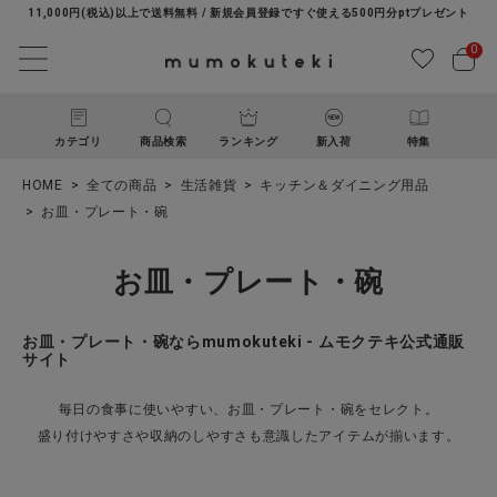
11,000円(税込)以上で送料無料 / 新規会員登録ですぐ使える500円分ptプレゼント
0
カテゴリ
商品検索
ランキング
新入荷
特集
HOME
全ての商品
生活雑貨
キッチン＆ダイニング用品
お皿・プレート・碗
お皿・プレート・碗
お皿・プレート・碗ならmumokuteki - ムモクテキ公式通販
サイト
ACCOUNT MENU
ようこそ ゲスト 様
毎日の食事に使いやすい、お皿・プレート・碗をセレクト。
盛り付けやすさや収納のしやすさも意識したアイテムが揃います。
ログイン
新規会員登録