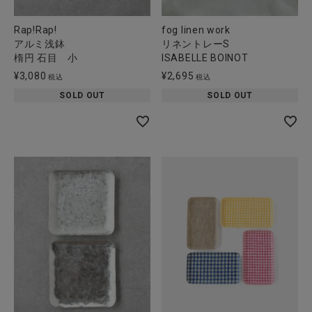
Rap!Rap!
fog linen work
アルミ浅鉢
リネントレーS
楕円 石目 小
ISABELLE BOINOT
¥
3,080
¥
2,695
税込
税込
SOLD OUT
SOLD OUT