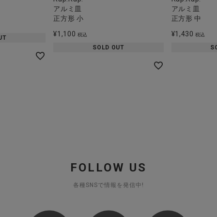
アルミ皿
アルミ皿
正方形 小
正方形 中
¥
1,100
¥
1,430
税込
税込
UT
SOLD OUT
S
FOLLOW US
各種SNSで情報を発信中!