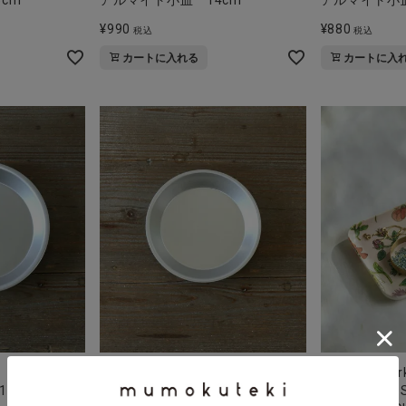
¥
990
¥
880
税込
税込
カートに入れる
カートに入
松野屋
fog linen wor
8cm
アルマイトパイ皿 15cm
リネントレー