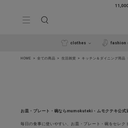
11,
clothes
fashion
HOME
全ての商品
生活雑貨
キッチン＆ダイニング用品
ACCOUNT MENU
お皿・プレート・碗ならmumokuteki - ムモクテキ公
ようこそ ゲスト 様
毎日の食事に使いやすい、お皿・プレート・碗をセレク
ログイン
新規会員登録