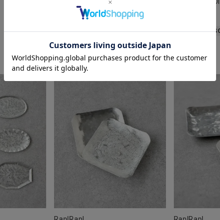
ISABELLE BO
¥
1,430
税込
¥
2,695
税込
カートに入れる
S
Rap!Rap!
Rap!Rap!