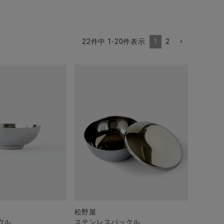
1
2
22
件中
1
-
20
件表示
松野屋
ウル
ステンレスパックル