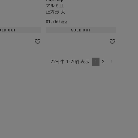
アルミ皿
正方形 大
¥
1,760
税込
OLD OUT
SOLD OUT
1
2
22
件中
1
-
20
件表示