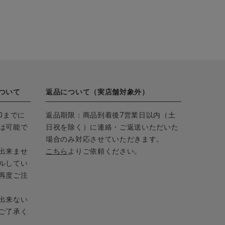
ついて
返品について（実店舗対象外）
0までに
返品期限：商品到着後7営業日以内（土
は可能で
日祝を除く）に連絡・ご返送いただいた
場合のみ対応させていただきます。
出来ませ
こちら
よりご依頼ください。
ルしてい
再度ご注
出来ない
ご了承く