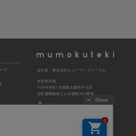
ード
会社名 株式会社ヒューマンフォーラム
本社所在地
〒604-8061京都府京都市中京区
寺町通蛸薬師上ル式部町261番地
MAP
電話番号 070-5504-0806
営業時間 11:00～17:30（土日休業）