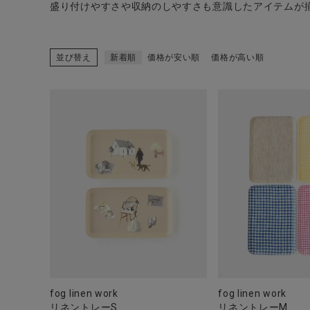
盛り付けやすさや収納のしやすさも意識したアイテムが
並び替え
新着順
価格が安い順
価格が高い順
CATEGORY
ナチュラル服
ファッション雑貨
生活雑貨
食品
ギフト
fog linen work
fog linen work
リネントレーS
リネントレーM