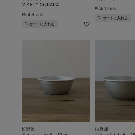
ブランド
MISATO OGIHARA
¥
2,640
税込
¥
2,860
税込
全ての商品
カートに入れる
カートに入れる
CONTENTS
特集
ご利用ガイド
お問い合わせ
ショップリスト
松野屋
松野屋
アルマイトお椀 12cm
アルマイトお椀 15