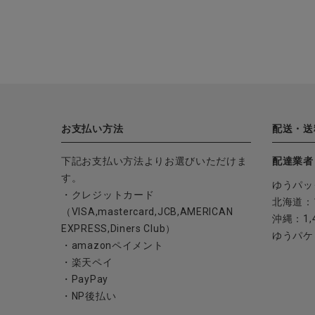
お支払い方法
配送・送
下記お支払い方法よりお選びいただけま
配達業者
す。
ゆうパッ
・クレジットカード
北海道：1
（VISA,mastercard,JCB,AMERICAN
沖縄：1,
EXPRESS,Diners Club）
ゆうパケ
・amazonペイメント
・楽天ペイ
・PayPay
・NP後払い