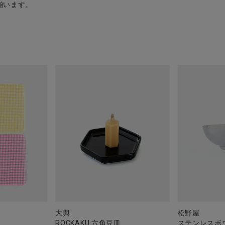
揃います。
大與
松野屋
ROCKAKU 六角豆皿
ステンレスボ