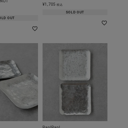
INOT
¥
1,705
税込
SOLD OUT
OLD OUT
Rap!Rap!