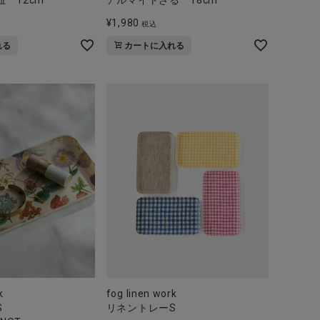
¥
1,980
税込
れる
カートに入れる
k
fog linen work
S
リネントレーS