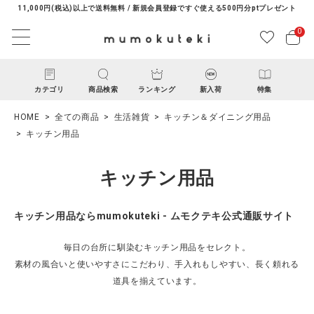
11,000円(税込)以上で送料無料 / 新規会員登録ですぐ使える500円分ptプレゼント
0
カテゴリ
商品検索
ランキング
新入荷
特集
HOME
全ての商品
生活雑貨
キッチン＆ダイニング用品
キッチン用品
キッチン用品
キッチン用品ならmumokuteki - ムモクテキ公式通販サイト
ACCOUNT MENU
ようこそ ゲスト 様
毎日の台所に馴染むキッチン用品をセレクト。
素材の風合いと使いやすさにこだわり、手入れもしやすい、長く頼れる
道具を揃えています。
ログイン
新規会員登録