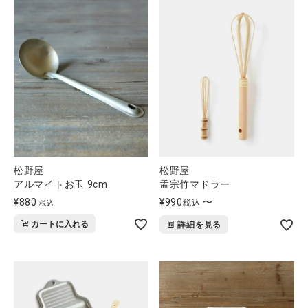
松野屋
松野屋
アルマイトお玉 9cm
孟宗竹マドラー
¥
880
¥
990
〜
税込
税込
カートに入れる
詳細を見る