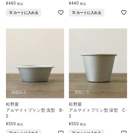
¥
440
¥
440
税込
税込
全ての商品
カートに入れる
カートに入れる
CONTENTS
特集
ご利用ガイド
お問い合わせ
ショップリスト
松野屋
松野屋
アルマイトプリン型 浅型 B-
アルマイトプリン型 深型 C-
5
5
¥
550
¥
550
税込
税込