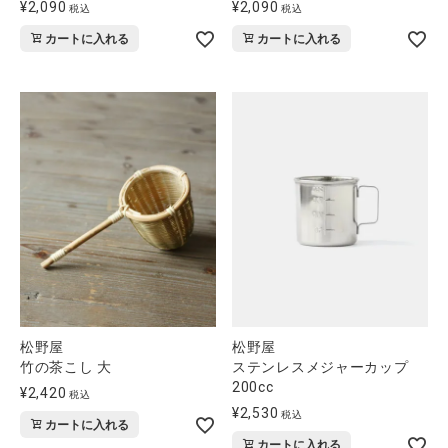
¥
2,090
¥
2,090
税込
税込
カートに入れる
カートに入れる
松野屋
松野屋
竹の茶こし 大
ステンレスメジャーカップ
200cc
¥
2,420
税込
¥
2,530
税込
カートに入れる
カートに入れる