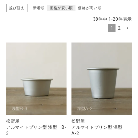
並び替え
新着順
価格が安い順
価格が高い順
38
件中
1
-
20
件表示
CATEGORY
1
2
ナチュラル服
ファッション雑貨
生活雑貨
食品
ギフト
松野屋
松野屋
アルマイトプリン型 浅型 B-
アルマイトプリン型 深型
ブランド
3
A-2