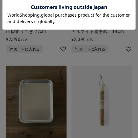
松野屋
松野屋
山椒すりこぎ 27cm
アルマイト両手鍋 14cm
¥
2,090
¥
2,090
税込
税込
カートに入れる
カートに入れる