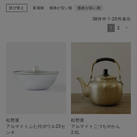
並び替え
新着順
価格が安い順
価格が高い順
38
件中
1
-
20
件表示
CATEGORY
1
2
ナチュラル服
ファッション雑貨
生活雑貨
食品
ギフト
松野屋
松野屋
アルマイトふた付ボウル23セ
アルマイトこづちやかん
ブランド
ンチ
2.0L