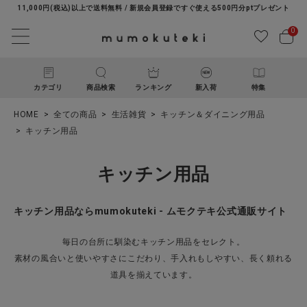
11,000円(税込)以上で送料無料 / 新規会員登録ですぐ使える500円分ptプレゼント
0
カテゴリ
商品検索
ランキング
新入荷
特集
HOME
全ての商品
生活雑貨
キッチン＆ダイニング用品
キッチン用品
キッチン用品
キッチン用品ならmumokuteki - ムモクテキ公式通販サイト
ACCOUNT MENU
ようこそ ゲスト 様
毎日の台所に馴染むキッチン用品をセレクト。
素材の風合いと使いやすさにこだわり、手入れもしやすい、長く頼れる
道具を揃えています。
ログイン
新規会員登録