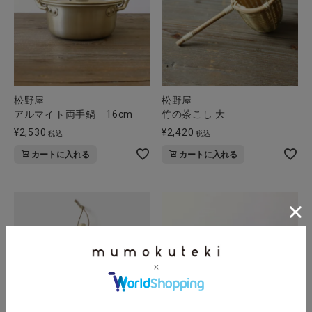
松野屋
松野屋
アルマイト両手鍋 16cm
竹の茶こし 大
¥
2,530
¥
2,420
税込
税込
カートに入れる
カートに入れる