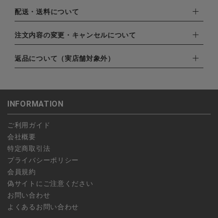
下記お支払い方法よりお選びいただけます。
配送・送料について
・クレジットカード（VISA,mastercard,JCB,AMERICAN
EXPRESS,Diners Club）
配達業者：日本郵便
注文内容の変更・キャンセルについて
・amazonペイメント
ゆうパック：800円
・楽天ペイ
ご注文日当日から翌日のAM9:00までにご連絡頂いた場合はキャ
返品について（実店舗対象外）
北海道：1,400円
・PayPay
ンセルは可能です。
沖縄：1,400円
・NP後払い
ご注文商品の一部キャンセルは出来ませんので、ご注文を全てキ
返品期限：商品到着後7営業日以内（土日祝を除く）に連絡・ご
ゆうパケット全国一律：360円
ャンセルしていただいた後、ご希望の商品のみ再度ご注文お願い
返送いただいた場合のみ対応させていただきます。
INFORMATION
します。
こちら
よりご依頼ください。
予約商品など一部キャンセルが出来ない場合がございます。あら
ご利用ガイド
かじめご了承ください。
会社概要
特定商取引法
プライバシーポリシー
会員規約
偽サイトにご注意ください
お問い合わせ
よくあるお問い合わせ