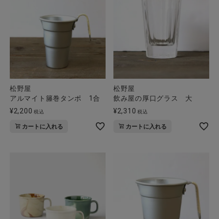
松野屋
松野屋
アルマイト籐巻タンポ 1合
飲み屋の厚口グラス 大
¥
2,200
¥
2,310
税込
税込
カートに入れる
カートに入れる