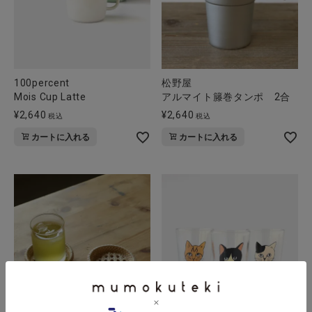
100percent
松野屋
Mois Cup Latte
アルマイト籐巻タンポ 2合
¥
2,640
¥
2,640
税込
税込
カートに入れる
カートに入れる