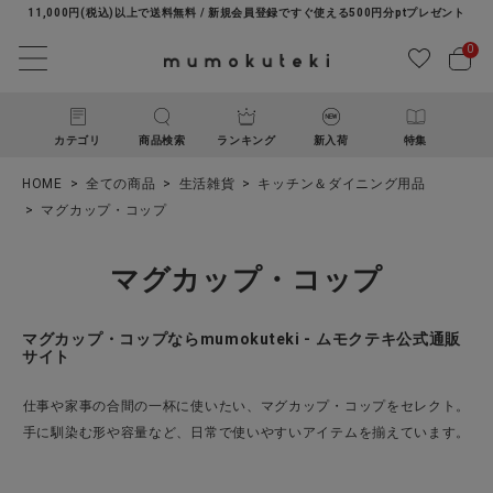
11,000円(税込)以上で送料無料 / 新規会員登録ですぐ使える500円分ptプレゼント
0
カテゴリ
商品検索
ランキング
新入荷
特集
HOME
全ての商品
生活雑貨
キッチン＆ダイニング用品
マグカップ・コップ
マグカップ・コップ
マグカップ・コップならmumokuteki - ムモクテキ公式通販
サイト
ACCOUNT MENU
ようこそ ゲスト 様
仕事や家事の合間の一杯に使いたい、マグカップ・コップをセレクト。
手に馴染む形や容量など、日常で使いやすいアイテムを揃えています。
ログイン
新規会員登録