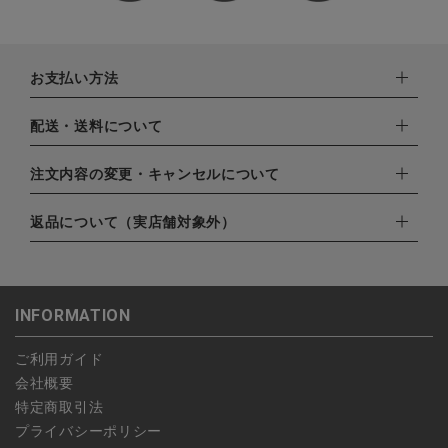
お支払い方法
下記お支払い方法よりお選びいただけます。
配送・送料について
・クレジットカード（VISA,mastercard,JCB,AMERICAN
EXPRESS,Diners Club）
配達業者：日本郵便
注文内容の変更・キャンセルについて
・amazonペイメント
ゆうパック：800円
・楽天ペイ
ご注文日当日から翌日のAM9:00までにご連絡頂いた場合はキャ
返品について（実店舗対象外）
北海道：1,400円
・PayPay
ンセルは可能です。
沖縄：1,400円
・NP後払い
ご注文商品の一部キャンセルは出来ませんので、ご注文を全てキ
返品期限：商品到着後7営業日以内（土日祝を除く）に連絡・ご
ゆうパケット全国一律：360円
ャンセルしていただいた後、ご希望の商品のみ再度ご注文お願い
返送いただいた場合のみ対応させていただきます。
INFORMATION
します。
こちら
よりご依頼ください。
予約商品など一部キャンセルが出来ない場合がございます。あら
ご利用ガイド
かじめご了承ください。
会社概要
特定商取引法
プライバシーポリシー