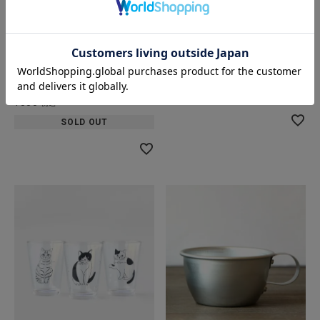
松野屋
松尾ミユキ
籐茶托
Mini glass 5.5oz
丸 ・八角(コースター・受け
¥
660
税込
皿)
SOLD OUT
¥
330
税込
SOLD OUT