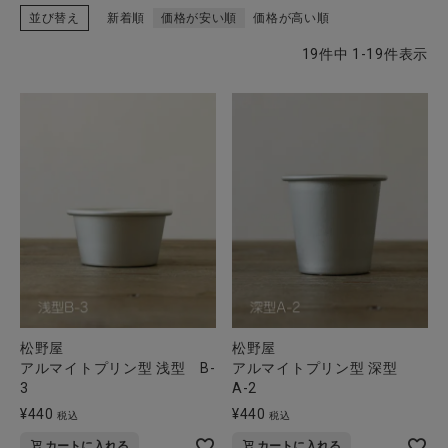
並び替え
新着順
価格が安い順
価格が高い順
19
件中
1
-
19
件表示
CATEGORY
ナチュラル服
ファッション雑貨
生活雑貨
食品
松野屋
松野屋
ギフト
アルマイトプリン型 浅型 B-
アルマイトプリン型 深型
3
A-2
ブランド
¥
440
¥
440
税込
税込
カートに入れる
カートに入れる