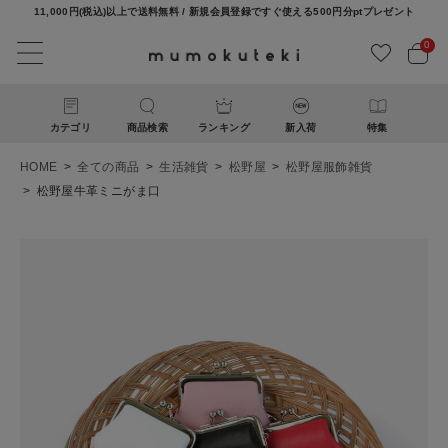
11,000円(税込)以上で送料無料 / 新規会員登録ですぐ使える500円分ptプレゼント
0
カテゴリ
商品検索
ランキング
新入荷
特集
HOME
全ての商品
生活雑貨
松野屋
松野屋服飾雑貨
松野屋牛革ミニがま口
ACCOUNT MENU
ようこそ ゲスト 様
ログイン
新規会員登録