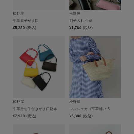
松野屋
松野屋
牛革親子がま口
判子入れ 牛革
¥
5,280
(税込)
¥
1,760
(税込)
松野屋
松野屋
牛革持ち手付きがま口財布
マルシェカゴ平革縫い S
¥
7,920
(税込)
¥
6,380
(税込)