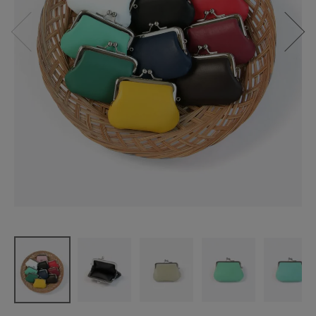
松野屋
牛革ミニが
ま口
¥
2,750
(税込)
CATEGORY
ナチュラル服
ファッション雑貨