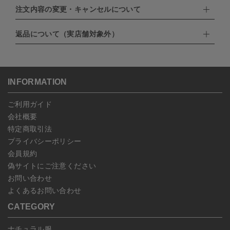
EXPRESS,Diners Club）
注文内容の変更・キャンセルについて
配達業者：日本郵便
・amazonペイメント
・楽天ペイ
ゆうパック：800円
返品について（実店舗対象外）
・PayPay
北海道：1,400円
ご注文日当日から翌日のAM9:00までにご連絡頂いた場合はキャン
・NP後払い
沖縄：1,400円
セルは可能です。
ゆうパケット全国一律：360円
ご注文商品の一部キャンセルは出来ませんので、ご注文を全てキャ
返品期限：商品到着後7営業日以内（土日祝を除く）に連絡・ご返
ンセルしていただいた後、ご希望の商品のみ再度ご注文お願いしま
送いただいた場合のみ対応させていただきます。
す。
こちら
よりご依頼ください。
INFORMATION
予約商品など一部キャンセルが出来ない場合がございます。あらか
じめご了承ください。
ご利用ガイド
会社概要
特定商取引法
プライバシーポリシー
会員規約
偽サイトにご注意ください
お問い合わせ
よくあるお問い合わせ
CATEGORY
ナチュラル服