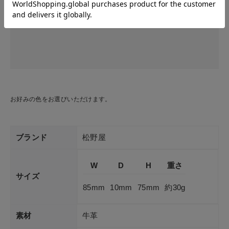
お好みの色をお選びいただけます。
ブランド
松野屋
W
D
H
重さ
サイズ
85mm
10mm
75mm
約30g
素材
牛革