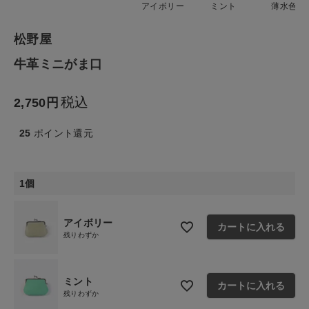
アイボリー
ミント
薄水色
生活雑貨
松野屋
食品
牛革ミニがま口
ギフト
税込
2,750
ブランド
25
ポイント還元
全ての商品
1個
CONTENTS
特集
アイボリー
カートに入れる
残りわずか
ご利用ガイド
お問い合わせ
ミント
カートに入れる
残りわずか
ショップリスト