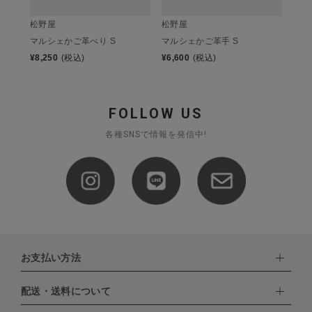
松野屋
松野屋
マルシェかご革べり S
マルシェかご革手 S
¥
8,250
(税込)
¥
6,600
(税込)
FOLLOW US
各種SNSで情報を発信中!
お支払い方法
配送・送料について
下記お支払い方法よりお選びいただけます。
・クレジットカード（VISA,mastercard,JCB,AMERICAN