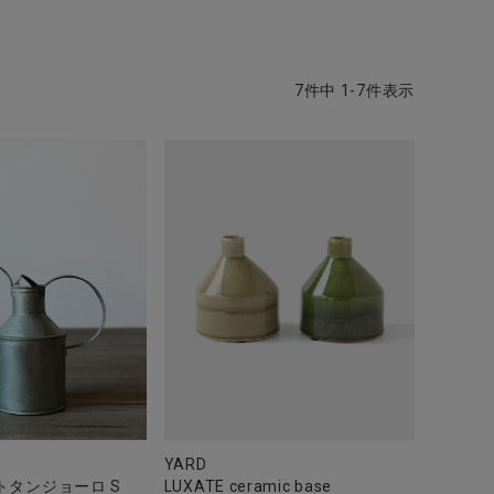
7
件中
1
-
7
件表示
YARD
トタンジョーロ S
LUXATE ceramic base