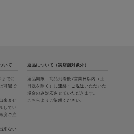
ついて
返品について（実店舗対象外）
0までに
返品期限：商品到着後7営業日以内（土
は可能で
日祝を除く）に連絡・ご返送いただいた
場合のみ対応させていただきます。
出来ませ
こちら
よりご依頼ください。
ルしてい
再度ご注
出来ない