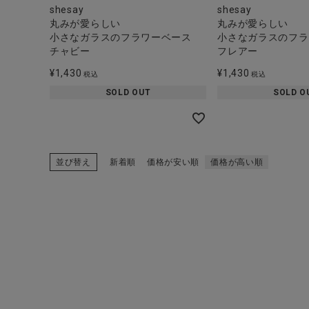
shesay
shesay
丸みが愛らしい
丸みが愛らしい
小さなガラスのフラワーベース
小さなガラスのフラ
チャビー
フレアー
¥
1,430
¥
1,430
税込
税込
SOLD OUT
SOLD O
並び替え
新着順
価格が安い順
価格が高い順