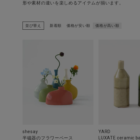
形や素材の違いを楽しめるアイテムが揃います。
並び替え
新着順
価格が安い順
価格が高い順
CATEGORY
ナチュラル服
ファッション雑貨
生活雑貨
食品
ギフト
shesay
YARD
半磁器のフラワーベース
LUXATE ceramic b