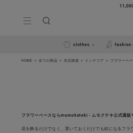
11,
clothes
fashion
HOME
全ての商品
生活雑貨
インテリア
フラワーベー
ACCOUNT MENU
フラワーベースならmumokuteki - ムモクテキ公式通
ようこそ ゲスト 様
花を飾るだけでなく、置いておくだけでも絵になるフラ
ログイン
新規会員登録