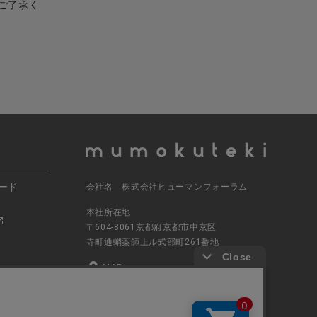
ご了承く
ード
会社名 株式会社ヒューマンフォーラム
本社所在地
〒604-8061京都府京都市中京区
寺町通蛸薬師上ル式部町261番地
MAP
電話番号 070-5504-0806