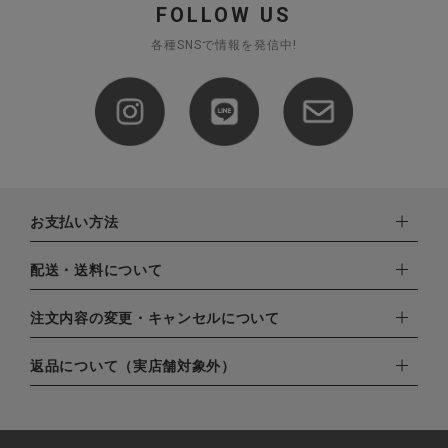
FOLLOW US
各種SNSで情報を発信中!
お支払い方法
下記お支払い方法よりお選びいただけます。
配送・送料について
・クレジットカード（VISA,mastercard,JCB,AMERICAN
EXPRESS,Diners Club）
配達業者：日本郵便
注文内容の変更・キャンセルについて
・amazonペイメント
ゆうパック：800円
・楽天ペイ
ご注文日当日から翌日のAM9:00までにご連絡頂いた場合はキャ
返品について（実店舗対象外）
北海道：1,400円
・PayPay
ンセルは可能です。
沖縄：1,400円
・NP後払い
ご注文商品の一部キャンセルは出来ませんので、ご注文を全てキ
返品期限：商品到着後7営業日以内（土日祝を除く）に連絡・ご
ゆうパケット全国一律：360円
ャンセルしていただいた後、ご希望の商品のみ再度ご注文お願い
返送いただいた場合のみ対応させていただきます。