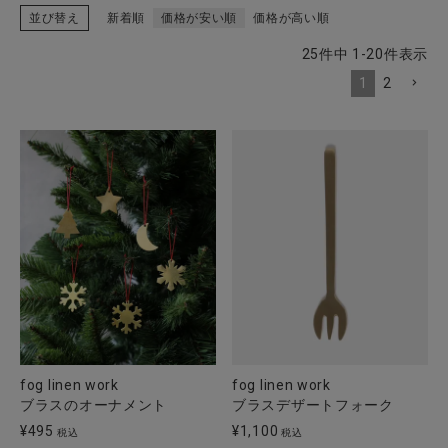
並び替え
新着順
価格が安い順
価格が高い順
25
件中
1
-
20
件表示
1
2
CATEGORY
ナチュラル服
ファッション雑貨
生活雑貨
食品
ギフト
fog linen work
fog linen work
ブラスのオーナメント
ブラスデザートフォーク
ブランド
¥
495
¥
1,100
税込
税込