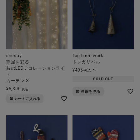
shesay
fog linen work
部屋を彩る
トンガリベル
枝のLEDデコレーションライ
¥
495
〜
税込
ト
SOLD OUT
カーテン S
¥
5,390
税込
詳細を見る
カートに入れる