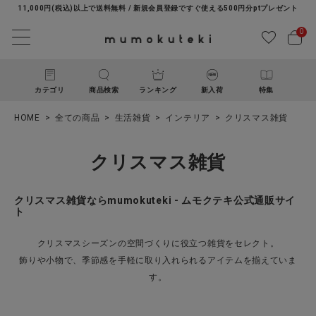
11,000円(税込)以上で送料無料 / 新規会員登録ですぐ使える500円分ptプレゼント
0
カテゴリ
商品検索
ランキング
新入荷
特集
HOME
全ての商品
生活雑貨
インテリア
クリスマス雑貨
クリスマス雑貨
クリスマス雑貨ならmumokuteki - ムモクテキ公式通販サイ
ト
ACCOUNT MENU
クリスマスシーズンの空間づくりに役立つ雑貨をセレクト。
ようこそ ゲスト 様
飾りや小物で、季節感を手軽に取り入れられるアイテムを揃えていま
す。
ログイン
新規会員登録