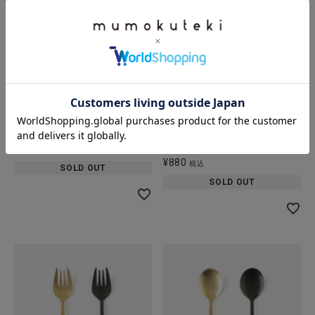
fog linen work
People Tree
ノアベル
リサイクルウールの
手編みミニセーター
¥
825
税込
¥
880
税込
SOLD OUT
SOLD OUT