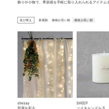
飾りや小物で、季節感を手軽に取り入れられるアイテム
並び替え
新着順
価格が安い順
価格が高い順
CATEGORY
ナチュラル服
ファッション雑貨
生活雑貨
食品
ギフト
shesay
SHEEP
部屋を彩る
ソイキャンドル S