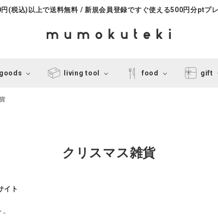
000円(税込)以上で送料無料 / 新規会員登録ですぐ使える500円分ptプ
 goods
living tool
food
gift
貨
クリスマス雑貨
販サイト
ト。