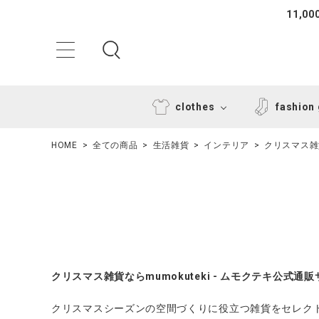
11,
clothes
fashion
HOME
全ての商品
生活雑貨
インテリア
クリスマス雑
ACCOUNT MENU
クリスマス雑貨ならmumokuteki - ムモクテキ公式通
ようこそ ゲスト 様
クリスマスシーズンの空間づくりに役立つ雑貨をセレク
ログイン
新規会員登録