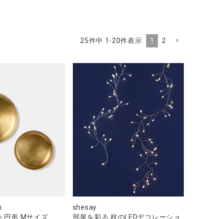
1
2
25
件中
1
-
20
件表示
k
shesay
ト円形 Mサイズ
部屋を彩る 枝のLEDデコレーショ