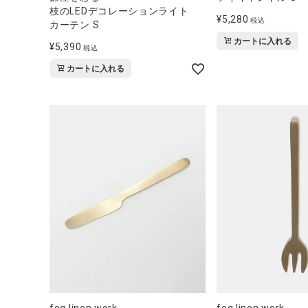
ブランド
枝のLEDデコレーションライト
¥
5,280
税込
カーテン S
全ての商品
カートに入れる
¥
5,390
税込
カートに入れる
CONTENTS
特集
ご利用ガイド
お問い合わせ
ショップリスト
fog linen work
fog linen work