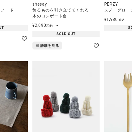
shesay
PERZY
 ノード
飾るものを引き立ててくれる
スノーグローブ
木のコンポート台
¥
1,980
税込
¥
2,090
〜
税込
UT
S
SOLD OUT
詳細を見る