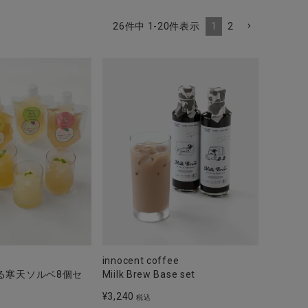
1
2
26
件中
1
-
20
件表示
innocent coffee
る寒天ソルベ8個セ
Miilk Brew Base set
¥
3,240
税込