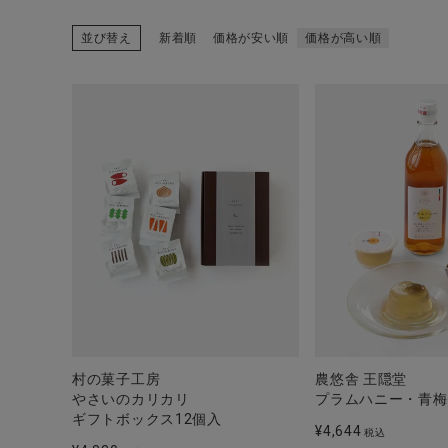
並び替え
新着順
価格が安い順
価格が高い順
CATEGORY
ナチュラル服
ファッション雑貨
生活雑貨
食品
村の菓子工房
農悠舎 王隠堂
ギフト
やさいのカリカリ
プラムハニー・青梅
ギフトボックス12個入
¥
4,644
税込