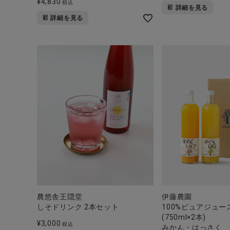
ブランド
¥
4,830
税込
詳細を見る
詳細を見る
全ての商品
CONTENTS
特集
ご利用ガイド
お問い合わせ
ショップリスト
農悠舎王隠堂
伊藤農園
しそドリンク 2本セット
100%ピュアジュー
(750ml×2本)
¥
3,000
税込
みかん・はっさく