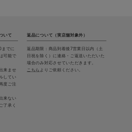
ついて
返品について（実店舗対象外）
0までに
返品期限：商品到着後7営業日以内（土
は可能で
日祝を除く）に連絡・ご返送いただいた
場合のみ対応させていただきます。
出来ませ
こちら
よりご依頼ください。
ルしてい
再度ご注
出来ない
ご了承く