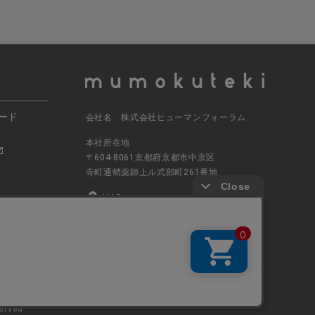
ード
会社名 株式会社ヒューマンフォーラム
本社所在地
〒604-8061京都府京都市中京区
寺町通蛸薬師上ル式部町261番地
MAP
電話番号 070-5504-0806
営業時間 11:00～17:30（土日休業）
erved.