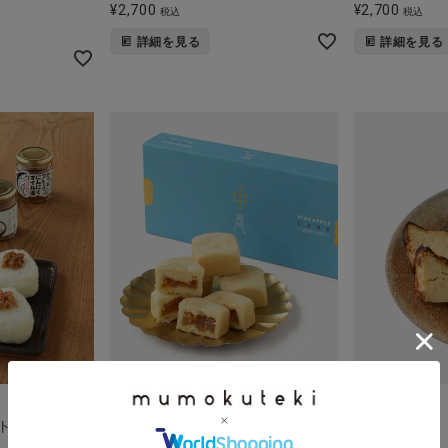
¥
2,700
¥
2,700
税込
税込
詳細を見る
詳細を見る
はちかく
UTAU
ト
鳳梨パイナップルケーキ 8個入
酒粕バスク