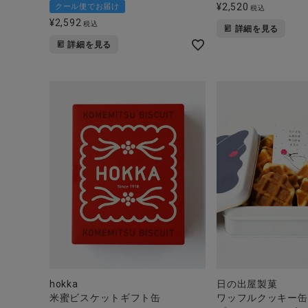
¥
2,520
クール便でお届け
税込
¥
2,592
税込
詳細を見る
詳細を見る
hokka
日の出屋製菓
米蜜ビスケットギフト缶
ワッフルクッキー缶