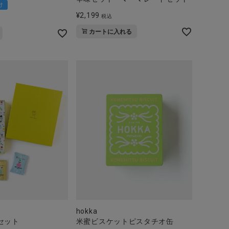
け
¥
2,199
税込
カートに入れる
o
hokka
セット
米蜜ビスケットピスタチオ缶