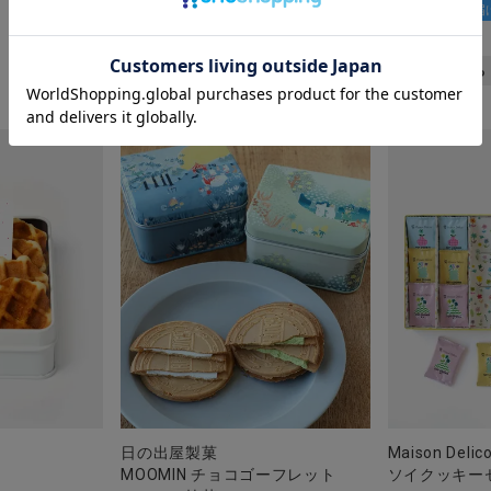
¥
2,419
クール便でお届
税込
¥
2,268
税込
詳細を見る
詳細を見る
日の出屋製菓
Maison Delic
MOOMIN チョコゴーフレット
ソイクッキー