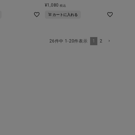
¥
1,080
税込
カートに入れる
1
2
26
件中
1
-
20
件表示