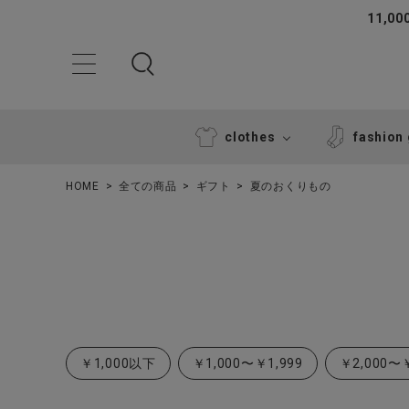
11,
clothes
fashion
HOME
全ての商品
ギフト
夏のおくりもの
ACCOUNT MENU
ようこそ ゲスト 様
￥1,000以下
￥1,000〜￥1,999
￥2,000〜￥
ログイン
新規会員登録