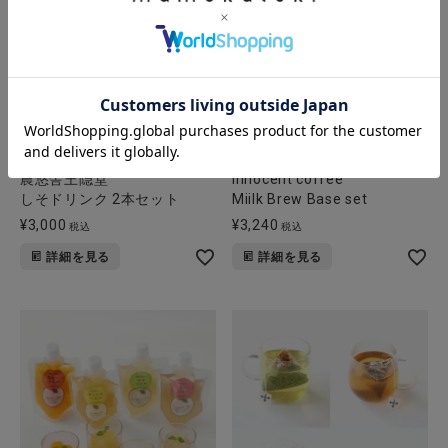
農悠舎王隠堂
innocent coffee
しそドリンク 2本セット
Miilk Brew Base set
¥
3,000
¥
3,240
税込
税込
詳細を見る
詳細を見る