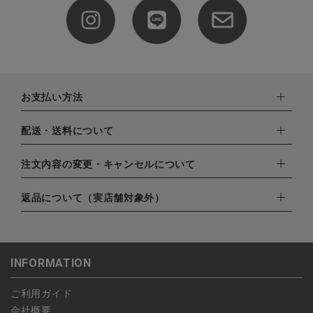
お支払い方法
下記お支払い方法よりお選びいただけます。
配送・送料について
・クレジットカード（VISA,mastercard,JCB,AMERICAN
EXPRESS,Diners Club）
配達業者：日本郵便
注文内容の変更・キャンセルについて
・amazonペイメント
ゆうパック：800円
・楽天ペイ
ご注文日当日から翌日のAM9:00までにご連絡頂いた場合はキャ
返品について（実店舗対象外）
北海道：1,400円
・PayPay
ンセルは可能です。
沖縄：1,400円
・NP後払い
ご注文商品の一部キャンセルは出来ませんので、ご注文を全てキ
返品期限：商品到着後7営業日以内（土日祝を除く）に連絡・ご
ゆうパケット全国一律：360円
ャンセルしていただいた後、ご希望の商品のみ再度ご注文お願い
返送いただいた場合のみ対応させていただきます。
INFORMATION
します。
こちら
よりご依頼ください。
予約商品など一部キャンセルが出来ない場合がございます。あら
ご利用ガイド
かじめご了承ください。
会社概要