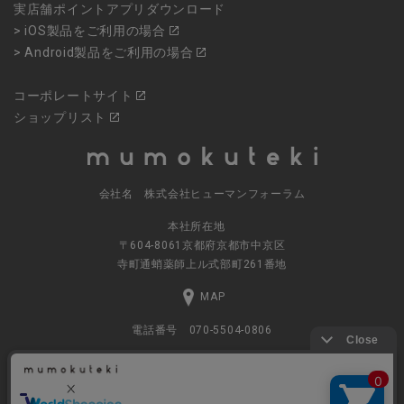
実店舗ポイントアプリダウンロード
> iOS製品をご利用の場合
> Android製品をご利用の場合
コーポレートサイト
ショップリスト
会社名 株式会社ヒューマンフォーラム
本社所在地
〒604-8061京都府京都市中京区
寺町通蛸薬師上ル式部町261番地
MAP
電話番号 070-5504-0806
営業時間 11:00～17:30（土日休業）