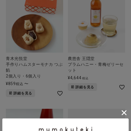
青木光悦堂
農悠舎 王隠堂
手作りハムスターモナカ つぶ
プラムハニー・青梅ゼリーセ
餡
ット
2個入り・6個入り
¥
4,644
税込
¥
859
〜
税込
詳細を見る
詳細を見る