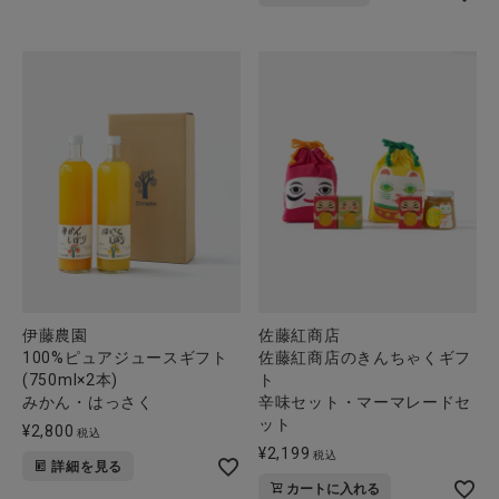
全ての商品
CONTENTS
特集
ご利用ガイド
お問い合わせ
ショップリスト
伊藤農園
佐藤紅商店
100%ピュアジュースギフト
佐藤紅商店のきんちゃくギフ
(750ml×2本)
ト
みかん・はっさく
辛味セット・マーマレードセ
ット
¥
2,800
税込
¥
2,199
税込
詳細を見る
カートに入れる