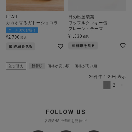
UTAU
日の出屋製菓
カカオ香るガトーショコラ
ワッフルクッキー缶
プレーン・チーズ
クール便でお届け
¥
1,330
¥
2,700
税込
税込
詳細を見る
詳細を見る
並び替え
新着順
価格が安い順
価格が高い順
26
件中
1
-
20
件表示
1
2
FOLLOW US
各種SNSで情報を発信中!