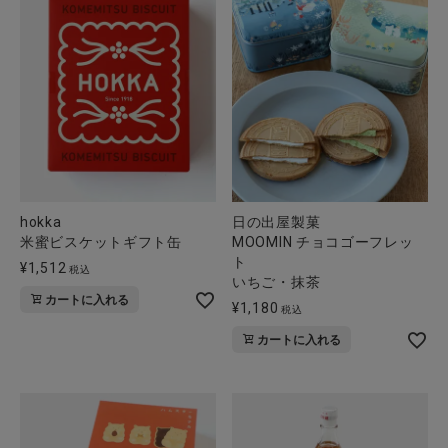
hokka
日の出屋製菓
米蜜ビスケットギフト缶
MOOMIN チョコゴーフレッ
ト
¥
1,512
税込
いちご・抹茶
カートに入れる
¥
1,180
税込
カートに入れる