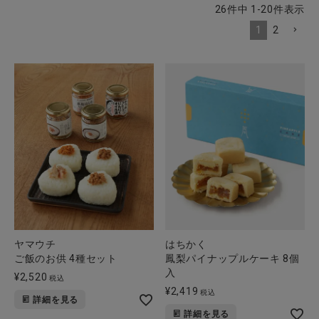
26
件中
1
-
20
件表示
1
2
CATEGORY
ナチュラル服
ファッション雑貨
生活雑貨
食品
ヤマウチ
はちかく
ギフト
ご飯のお供 4種セット
鳳梨パイナップルケーキ 8個
入
¥
2,520
税込
¥
2,419
ブランド
税込
詳細を見る
詳細を見る