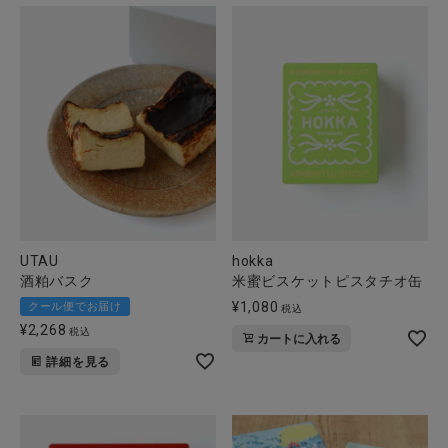
UTAU
hokka
酒粕バスク
米蜜ビスケットピスタチオ缶
¥
1,080
クール便でお届け
税込
¥
2,268
税込
カートに入れる
詳細を見る