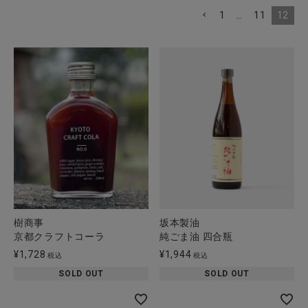
1
…
11
12
樹商事
坂本製油
京都クラフトコーラ
純ごま油 四合瓶
¥
1,728
¥
1,944
税込
税込
SOLD OUT
SOLD OUT