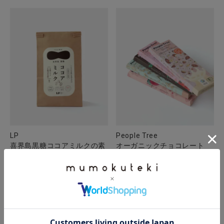
LP
People Tree
喜界島黒糖ココアミルクの素
オーガニックチョコレート
ベジシリーズ
¥
939
税込
¥
534
税込
SOLD OUT
SOLD OUT