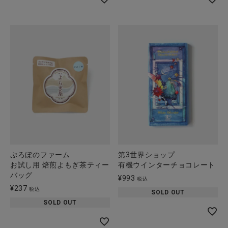
ぷろぼのファーム
第3世界ショップ
お試し用 焙煎よもぎ茶ティー
有機ウインターチョコレート
バッグ
¥
993
税込
¥
237
税込
SOLD OUT
SOLD OUT