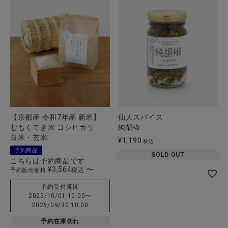
【京都産 令和7年産 新米】
仙人スパイス
むもくてき米 コシヒカリ
純胡椒
白米・玄米
¥
1,190
税込
予約商品
SOLD OUT
こちらは予約商品です
¥
3,564
〜
税込
予約販売価格
予約受付期間
2025/10/01 10:00
〜
2026/09/30 10:00
予約在庫切れ