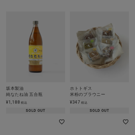
坂本製油
ホトトギス
純なたね油 五合瓶
米粉のブラウニー
¥
1,188
¥
347
税込
税込
SOLD OUT
SOLD OUT