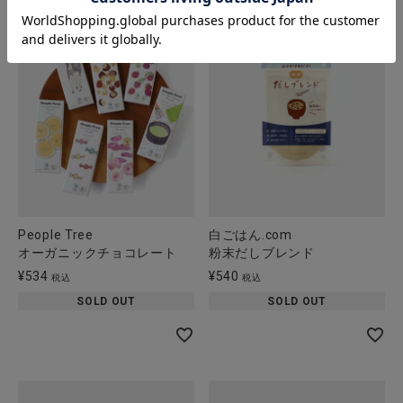
People Tree
白ごはん.com
オーガニックチョコレート
粉末だしブレンド
¥
534
¥
540
税込
税込
SOLD OUT
SOLD OUT