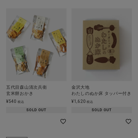
五代目森山清次兵衛
金沢大地
玄米餅おかき
わたしのぬか床 タッパー付き
¥
540
¥
1,620
税込
税込
SOLD OUT
SOLD OUT