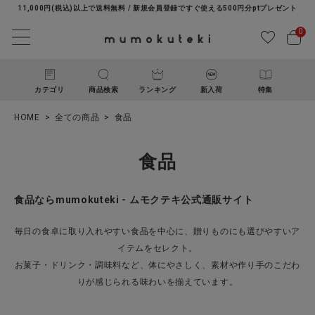
11,000円(税込)以上で送料無料 / 新規会員登録ですぐ使える500円分ptプレゼント
0
カテゴリ
商品検索
ランキング
新入荷
特集
HOME
全ての商品
食品
食品
食品ならmumokuteki - ムモクテキ公式通販サイト
ACCOUNT MENU
毎日の食卓に取り入れやすい食品を中心に、贈りものにも選びやすいア
ようこそ ゲスト 様
イテムをセレクト。
お菓子・ドリンク・調味料など、体にやさしく、素材や作り手のこだわ
りが感じられる味わいを揃えています。
ログイン
新規会員登録