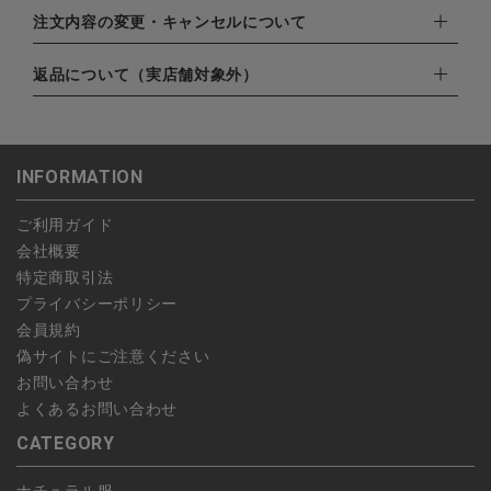
EXPRESS,Diners Club）
配達業者：日本郵便
注文内容の変更・キャンセルについて
・amazonペイメント
ゆうパック：800円
・楽天ペイ
ご注文日当日から翌日のAM9:00までにご連絡頂いた場合はキャ
返品について（実店舗対象外）
北海道：1,400円
・PayPay
ンセルは可能です。
沖縄：1,400円
・NP後払い
ご注文商品の一部キャンセルは出来ませんので、ご注文を全てキ
返品期限：商品到着後7営業日以内（土日祝を除く）に連絡・ご
ゆうパケット全国一律：360円
ャンセルしていただいた後、ご希望の商品のみ再度ご注文お願い
返送いただいた場合のみ対応させていただきます。
INFORMATION
します。
こちら
よりご依頼ください。
予約商品など一部キャンセルが出来ない場合がございます。あら
ご利用ガイド
かじめご了承ください。
会社概要
特定商取引法
プライバシーポリシー
会員規約
偽サイトにご注意ください
お問い合わせ
よくあるお問い合わせ
CATEGORY