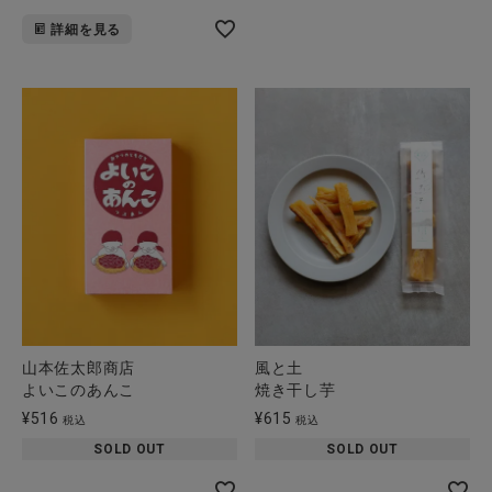
詳細を見る
山本佐太郎商店
風と土
よいこのあんこ
焼き干し芋
¥
516
¥
615
税込
税込
SOLD OUT
SOLD OUT