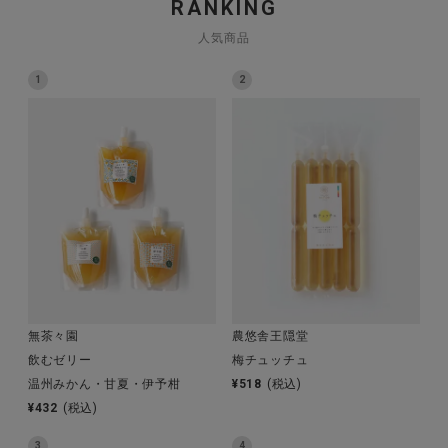
RANKING
人気商品
1
2
CATEGORY
ナチュラル服
ファッション雑貨
生活雑貨
食品
無茶々園
農悠舎王隠堂
ギフト
飲むゼリー
梅チュッチュ
温州みかん・甘夏・伊予柑
¥
518
(税込)
¥
432
(税込)
ブランド
3
4