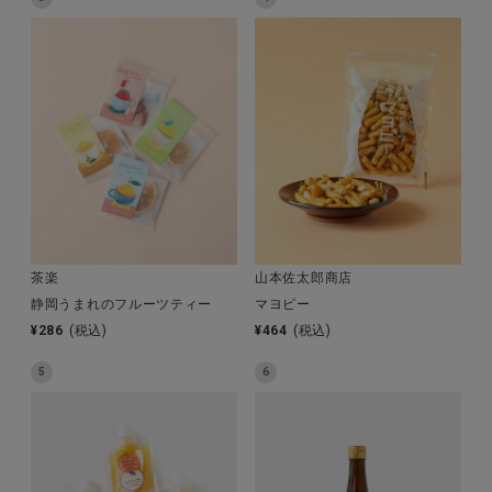
全ての商品
CONTENTS
特集
ご利用ガイド
お問い合わせ
ショップリスト
茶楽
山本佐太郎商店
静岡うまれのフルーツティー
マヨピー
¥
286
(税込)
¥
464
(税込)
5
6