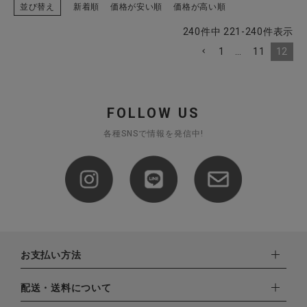
並び替え
新着順
価格が安い順
価格が高い順
240
件中
221
-
240
件表示
1
…
11
12
FOLLOW US
各種SNSで情報を発信中!
お支払い方法
下記お支払い方法よりお選びいただけます。
配送・送料について
・クレジットカード（VISA,mastercard,JCB,AMERICAN