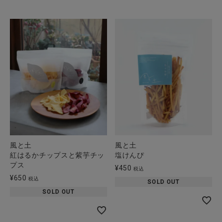
風と土
風と土
紅はるかチップスと紫芋チッ
塩けんぴ
プス
¥
450
税込
¥
650
税込
SOLD OUT
SOLD OUT