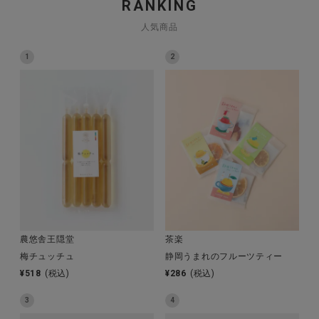
RANKING
人気商品
1
2
CATEGORY
ナチュラル服
ファッション雑貨
生活雑貨
食品
農悠舎王隠堂
茶楽
ギフト
梅チュッチュ
静岡うまれのフルーツティー
¥
518
(税込)
¥
286
(税込)
ブランド
3
4