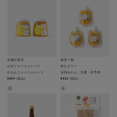
全ての商品
CONTENTS
特集
ご利用ガイド
お問い合わせ
ショップリスト
佐藤紅商店
無茶々園
ゆずニャーニャレード
飲むゼリー
れもんニャーニャレード
温州みかん・甘夏・伊予柑
¥
699
(税込)
¥
432
(税込)
5
6