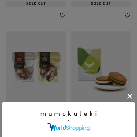
SOLD OUT
SOLD OUT
倉敷おからクッキー
dari K
スタイリッシュ
カカオサンドクッキー
ダークチョコ・ミルクチョコ
ホワイト・抹茶
各1枚入り
¥
540
税込
¥
637
税込