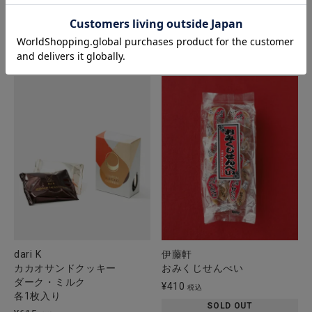
SOLD OUT
SOLD OUT
dari K
伊藤軒
カカオサンドクッキー
おみくじせんべい
ダーク・ミルク
¥
410
税込
各1枚入り
SOLD OUT