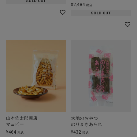
SOLD OUT
¥
2,484
税込
SOLD OUT
山本佐太郎商店
大地のおやつ
マヨピー
のりまきあられ
¥
464
¥
432
税込
税込