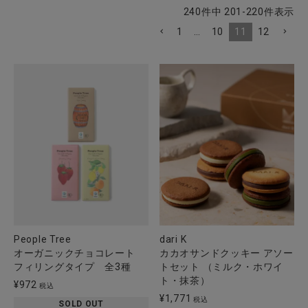
240
件中
201
-
220
件表示
1
…
10
11
12
People Tree
dari K
オーガニックチョコレート
カカオサンドクッキー アソー
フィリングタイプ 全3種
トセット （ミルク・ホワイ
ト・抹茶）
¥
972
税込
¥
1,771
税込
SOLD OUT