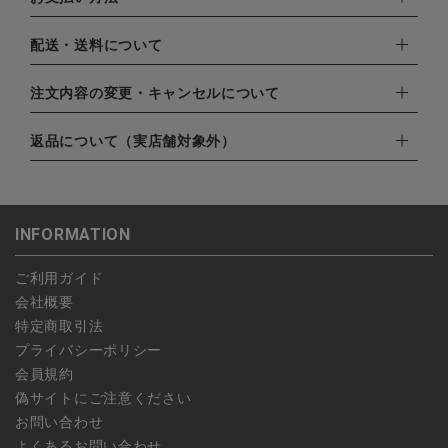
下記お支払い方法よりお選びいただけます。
配送・送料について
・クレジットカード（VISA,mastercard,JCB,AMERICAN
EXPRESS,Diners Club）
配達業者：日本郵便
注文内容の変更・キャンセルについて
・amazonペイメント
ゆうパック：800円
・楽天ペイ
ご注文日当日から翌日のAM9:00までにご連絡頂いた場合はキャ
返品について（実店舗対象外）
北海道：1,400円
・PayPay
ンセルは可能です。
沖縄：1,400円
・NP後払い
ご注文商品の一部キャンセルは出来ませんので、ご注文を全てキ
返品期限：商品到着後7営業日以内（土日祝を除く）に連絡・ご
ゆうパケット全国一律：360円
ャンセルしていただいた後、ご希望の商品のみ再度ご注文お願い
返送いただいた場合のみ対応させていただきます。
INFORMATION
します。
こちら
よりご依頼ください。
予約商品など一部キャンセルが出来ない場合がございます。あら
ご利用ガイド
かじめご了承ください。
会社概要
特定商取引法
プライバシーポリシー
会員規約
偽サイトにご注意ください
お問い合わせ
よくあるお問い合わせ