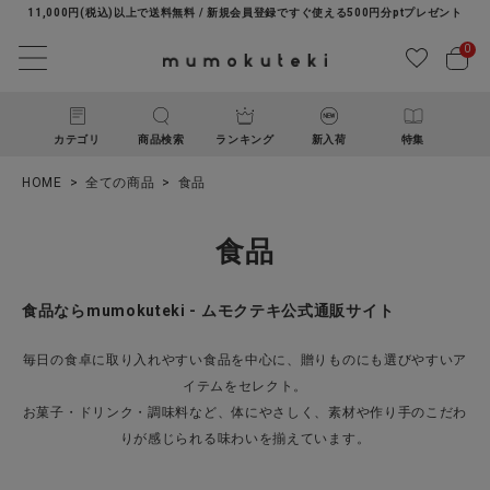
11,000円(税込)以上で送料無料 / 新規会員登録ですぐ使える500円分ptプレゼント
0
カテゴリ
商品検索
ランキング
新入荷
特集
HOME
全ての商品
食品
食品
食品ならmumokuteki - ムモクテキ公式通販サイト
ACCOUNT MENU
毎日の食卓に取り入れやすい食品を中心に、贈りものにも選びやすいア
ようこそ ゲスト 様
イテムをセレクト。
お菓子・ドリンク・調味料など、体にやさしく、素材や作り手のこだわ
りが感じられる味わいを揃えています。
ログイン
新規会員登録