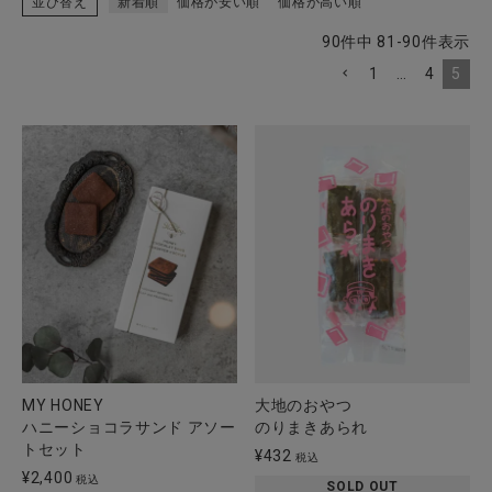
並び替え
新着順
価格が安い順
価格が高い順
90
件中
81
-
90
件表示
1
…
4
5
CATEGORY
ナチュラル服
ファッション雑貨
生活雑貨
食品
ギフト
MY HONEY
大地のおやつ
ハニーショコラサンド アソー
のりまきあられ
トセット
ブランド
¥
432
税込
¥
2,400
税込
SOLD OUT