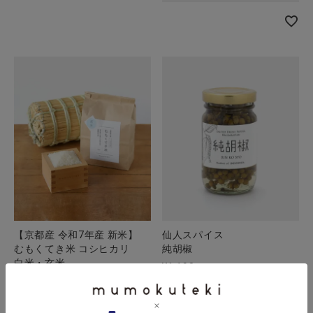
【京都産 令和7年産 新米】
仙人スパイス
むもくてき米 コシヒカリ
純胡椒
白米・玄米
¥
1,190
税込
予約商品
SOLD OUT
こちらは予約商品です
¥
3,564
〜
税込
予約販売価格