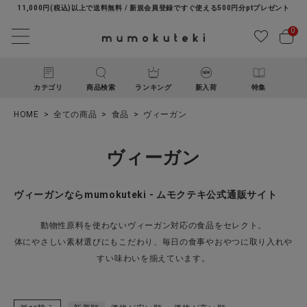
11,000円(税込)以上で送料無料 / 新規会員登録ですぐ使える500円分ptプレゼント
0
カテゴリ
商品検索
ランキング
新入荷
特集
HOME
全ての商品
食品
ヴィーガン
ヴィーガン
ヴィーガンならmumokuteki - ムモクテキ公式通販サイト
ACCOUNT MENU
動物性原料を使わないヴィーガン対応の食品をセレクト。
ようこそ ゲスト 様
体にやさしい素材選びにもこだわり、毎日の食事やおやつに取り入れや
すい味わいを揃えています。
ログイン
新規会員登録