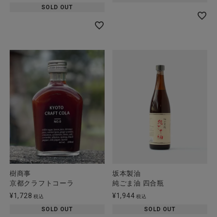
SOLD OUT
全ての商品
CONTENTS
特集
ご利用ガイド
お問い合わせ
ショップリスト
樹商事
坂本製油
京都クラフトコーラ
純ごま油 四合瓶
¥
1,728
¥
1,944
税込
税込
SOLD OUT
SOLD OUT