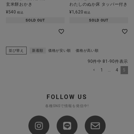
玄米餅おかき
わたしのぬか床 タッパー付き
¥
540
¥
1,620
税込
税込
SOLD OUT
SOLD OUT
並び替え
新着順
価格が安い順
価格が高い順
90
件中
81
-
90
件表示
1
…
4
5
FOLLOW US
各種SNSで情報を発信中!