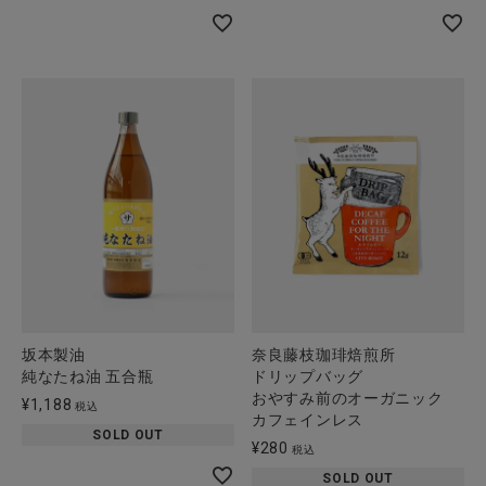
坂本製油
奈良藤枝珈琲焙煎所
純なたね油 五合瓶
ドリップバッグ
おやすみ前のオーガニック
¥
1,188
税込
カフェインレス
SOLD OUT
¥
280
税込
SOLD OUT