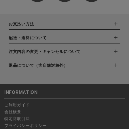
お支払い方法
下記お支払い方法よりお選びいただけます。
配送・送料について
・クレジットカード（VISA,mastercard,JCB,AMERICAN
EXPRESS,Diners Club）
配達業者：日本郵便
注文内容の変更・キャンセルについて
・amazonペイメント
ゆうパック：800円
・楽天ペイ
ご注文日当日から翌日のAM9:00までにご連絡頂いた場合はキャ
返品について（実店舗対象外）
北海道：1,400円
・PayPay
ンセルは可能です。
沖縄：1,400円
・NP後払い
ご注文商品の一部キャンセルは出来ませんので、ご注文を全てキ
返品期限：商品到着後7営業日以内（土日祝を除く）に連絡・ご
ゆうパケット全国一律：360円
ャンセルしていただいた後、ご希望の商品のみ再度ご注文お願い
返送いただいた場合のみ対応させていただきます。
INFORMATION
します。
こちら
よりご依頼ください。
予約商品など一部キャンセルが出来ない場合がございます。あら
ご利用ガイド
かじめご了承ください。
会社概要
特定商取引法
プライバシーポリシー