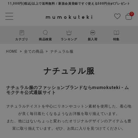
11,000円(税込)以上で送料無料 / 新規会員登録ですぐ使える500円分ptプレゼント
0
カテゴリ
商品検索
ランキング
新入荷
特集
HOME
全ての商品
ナチュラル服
ナチュラル服
ナチュラル服のファッションブランドならmumokuteki - ム
モクテキ公式通販サイト
ACCOUNT MENU
ナチュラルテイストを中心にリネンやコットン素材を使用した、着心地
ようこそ ゲスト 様
が良く毎日着たくなるようなお洋服を取り揃えています。
また、他にはないちょっと変わったオリジナルデザインのアイテムも豊
ログイン
新規会員登録
富に取り揃えています。ぜひ、お気に入りを見つけてください。