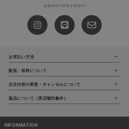
各種SNSで情報を発信中!
お支払い方法
下記お支払い方法よりお選びいただけます。
配送・送料について
・クレジットカード（VISA,mastercard,JCB,AMERICAN
EXPRESS,Diners Club）
配達業者：日本郵便
注文内容の変更・キャンセルについて
・amazonペイメント
ゆうパック：800円
・楽天ペイ
ご注文日当日から翌日のAM9:00までにご連絡頂いた場合はキャ
返品について（実店舗対象外）
北海道：1,400円
・PayPay
ンセルは可能です。
沖縄：1,400円
・NP後払い
ご注文商品の一部キャンセルは出来ませんので、ご注文を全てキ
返品期限：商品到着後7営業日以内（土日祝を除く）に連絡・ご
ゆうパケット全国一律：360円
ャンセルしていただいた後、ご希望の商品のみ再度ご注文お願い
返送いただいた場合のみ対応させていただきます。
INFORMATION
します。
こちら
よりご依頼ください。