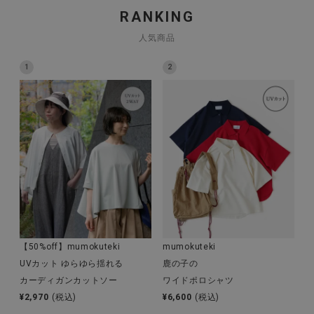
RANKING
人気商品
CATEGORY
1
2
ナチュラル服
ファッション雑貨
生活雑貨
食品
【50%off】mumokuteki
mumokuteki
ギフト
UVカット ゆらゆら揺れる
鹿の子の
カーディガンカットソー
ワイドポロシャツ
ブランド
¥
2,970
(税込)
¥
6,600
(税込)