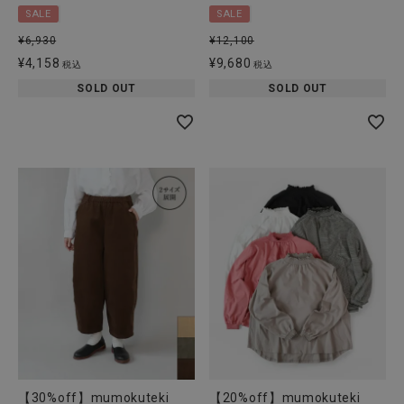
SALE
SALE
¥
6,930
¥
12,100
¥
4,158
¥
9,680
税込
税込
SOLD OUT
SOLD OUT
【30%off】mumokuteki
【20%off】mumokuteki