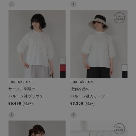
3
4
全ての商品
CONTENTS
特集
ご利用ガイド
お問い合わせ
ショップリスト
mumokuteki
mumokuteki
サークル刺繍の
接触冷感の
バルーン袖ブラウス
バルーン袖カットソー
¥
6,490
(税込)
¥
3,300
(税込)
5
6