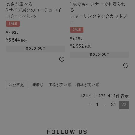
長さが選べる
1枚でもインナーでも着られ
2サイズ展開のコーデュロイ
る
コクーンパンツ
シャーリングネックカットソ
ー
SALE
SALE
¥
7,920
¥
3,190
¥
5,544
税込
¥
2,552
税込
SOLD OUT
SOLD OUT
並び替え
新着順
価格が安い順
価格が高い順
424
件中
421
-
424
件表示
1
…
21
22
FOLLOW US