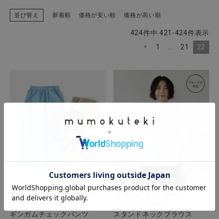
並び替え
新着順
価格が安い順
価格が高い順
424
件中
421
-
424
件表示
1
…
21
22
【40%off】mumokuteki
【20%off】un cinq
シアサッカーの
フォーマル対応
ギンガムチェックパンツ
スタンドネックブラウス