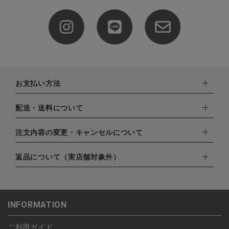
お支払い方法
下記お支払い方法よりお選びいただけます。
配送・送料について
・クレジットカード（VISA,mastercard,JCB,AMERICAN
EXPRESS,Diners Club）
配達業者：日本郵便
注文内容の変更・キャンセルについて
・amazonペイメント
ゆうパック：800円
・楽天ペイ
ご注文日当日から翌日のAM9:00までにご連絡頂いた場合はキャ
返品について（実店舗対象外）
北海道：1,400円
・PayPay
ンセルは可能です。
沖縄：1,400円
・NP後払い
ご注文商品の一部キャンセルは出来ませんので、ご注文を全てキ
返品期限：商品到着後7営業日以内（土日祝を除く）に連絡・ご
ゆうパケット全国一律：360円
ャンセルしていただいた後、ご希望の商品のみ再度ご注文お願い
返送いただいた場合のみ対応させていただきます。
INFORMATION
します。
こちら
よりご依頼ください。
予約商品など一部キャンセルが出来ない場合がございます。あら
ご利用ガイド