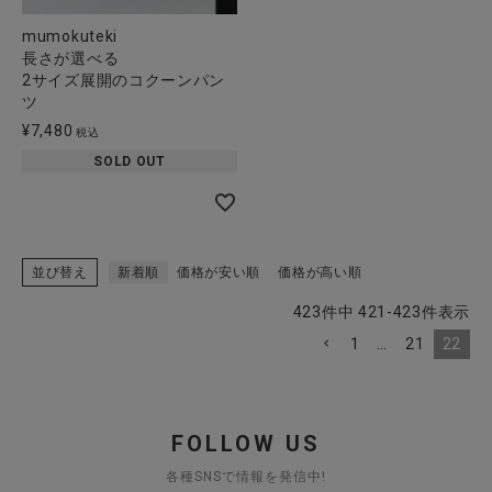
mumokuteki
長さが選べる
2サイズ展開のコクーンパン
ツ
¥
7,480
税込
SOLD OUT
並び替え
新着順
価格が安い順
価格が高い順
423
件中
421
-
423
件表示
1
…
21
22
FOLLOW US
各種SNSで情報を発信中!