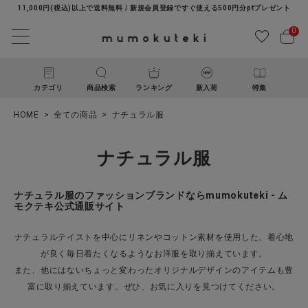
11,000円(税込)以上で送料無料 / 新規会員登録ですぐ使える500円分ptプレゼント
0
カテゴリ
商品検索
ランキング
新入荷
特集
HOME
全ての商品
ナチュラル服
ナチュラル服
ナチュラル服のファッションブランドならmumokuteki - ム
モクテキ公式通販サイト
ACCOUNT MENU
ナチュラルテイストを中心にリネンやコットン素材を使用した、着心地
ようこそ ゲスト 様
が良く毎日着たくなるようなお洋服を取り揃えています。
また、他にはないちょっと変わったオリジナルデザインのアイテムも豊
ログイン
新規会員登録
富に取り揃えています。ぜひ、お気に入りを見つけてください。