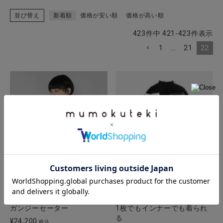
並び替え
新着順
価格が安い順
価格が高い順
423
件中
421
-
423
件表示
1
…
21
22
Guernsey WOOLLENS
【20%off】mumokuteki
ガンジーセーター
1枚でもインナーでも着られ
る
¥
24,200
税込