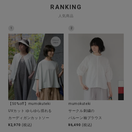
RANKING
人気商品
CATEGORY
1
2
ナチュラル服
ファッション雑貨
生活雑貨
食品
【50%off】mumokuteki
mumokuteki
ギフト
UVカット ゆらゆら揺れる
サークル刺繍の
カーディガンカットソー
バルーン袖ブラウス
ブランド
¥
2,970
(税込)
¥
6,490
(税込)