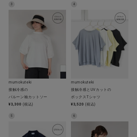
3
4
全ての商品
CONTENTS
特集
ご利用ガイド
お問い合わせ
ショップリスト
mumokuteki
mumokuteki
接触冷感の
接触冷感とUVカットの
バルーン袖カットソー
ボックスTシャツ
¥
3,300
(税込)
¥
3,520
(税込)
5
6