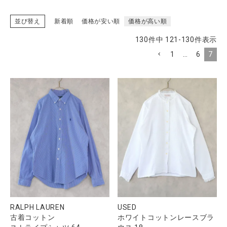
並び替え
新着順
価格が安い順
価格が高い順
130
件中
121
-
130
件表示
CATEGORY
1
…
6
7
ナチュラル服
ファッション雑貨
生活雑貨
食品
ギフト
RALPH LAUREN
USED
ブランド
古着コットン
ホワイトコットンレースブラ