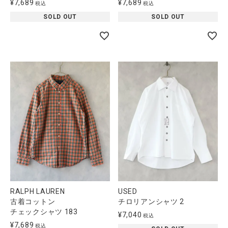
¥
7,689
¥
7,689
税込
税込
SOLD OUT
SOLD OUT
RALPH LAUREN
USED
古着コットン
チロリアンシャツ 2
チェックシャツ 183
¥
7,040
税込
¥
7,689
税込