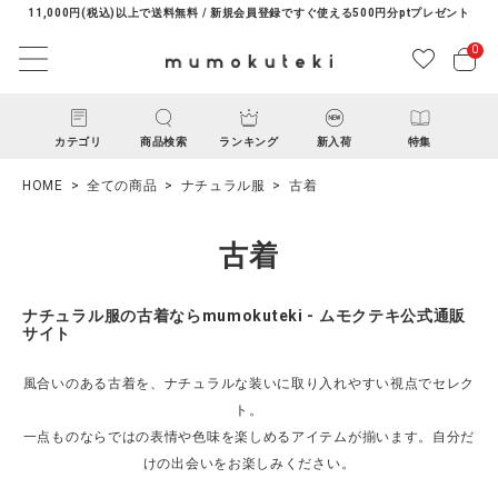
11,000円(税込)以上で送料無料 / 新規会員登録ですぐ使える500円分ptプレゼント
0
カテゴリ
商品検索
ランキング
新入荷
特集
HOME
全ての商品
ナチュラル服
古着
古着
ナチュラル服の古着ならmumokuteki - ムモクテキ公式通販
サイト
ACCOUNT MENU
風合いのある古着を、ナチュラルな装いに取り入れやすい視点でセレク
ようこそ ゲスト 様
ト。
一点ものならではの表情や色味を楽しめるアイテムが揃います。自分だ
ログイン
新規会員登録
けの出会いをお楽しみください。