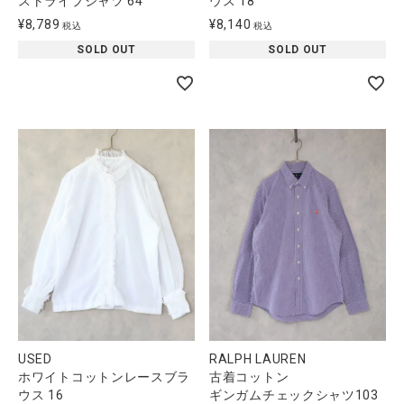
ストライプシャツ 64
ウス 18
全ての商品
¥
8,789
¥
8,140
税込
税込
SOLD OUT
SOLD OUT
CONTENTS
特集
ご利用ガイド
お問い合わせ
ショップリスト
USED
RALPH LAUREN
ホワイトコットンレースブラ
古着コットン
ウス 16
ギンガムチェックシャツ103