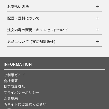
お支払い方法
下記お支払い方法よりお選びいただけます。
配送・送料について
・クレジットカード（VISA,mastercard,JCB,AMERICAN
EXPRESS,Diners Club）
配達業者：日本郵便
注文内容の変更・キャンセルについて
・amazonペイメント
ゆうパック：800円
・楽天ペイ
ご注文日当日から翌日のAM9:00までにご連絡頂いた場合はキャ
返品について（実店舗対象外）
北海道：1,400円
・PayPay
ンセルは可能です。
沖縄：1,400円
・NP後払い
ご注文商品の一部キャンセルは出来ませんので、ご注文を全てキ
返品期限：商品到着後7営業日以内（土日祝を除く）に連絡・ご
ゆうパケット全国一律：360円
ャンセルしていただいた後、ご希望の商品のみ再度ご注文お願い
返送いただいた場合のみ対応させていただきます。
INFORMATION
します。
こちら
よりご依頼ください。
予約商品など一部キャンセルが出来ない場合がございます。あら
ご利用ガイド
かじめご了承ください。
会社概要
特定商取引法
プライバシーポリシー
会員規約
偽サイトにご注意ください