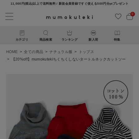
11,000円(税込)以上で送料無料 / 新規会員登録ですぐ使える500円分ptプレゼント
0
カテゴリ
商品検索
ランキング
新入荷
特集
HOME
全ての商品
ナチュラル服
トップス
【20%off】mumokutekiちくちくしないタートルネックカットソー
ACCOUNT MENU
ようこそ ゲスト 様
ログイン
新規会員登録