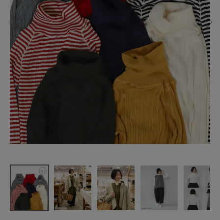
【20%off】
mumokuteki
ちくちくし
ない
タートルネ
ックカット
ソー
¥
3,080
(税込)
CATEGORY
ナチュラル服