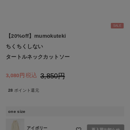
ファッション雑貨
SALE
生活雑貨
【20%off】mumokuteki
ちくちくしない
食品
タートルネックカットソー
ギフト
3,850
税込
3,080
ブランド
28
ポイント還元
全ての商品
CONTENTS
one size
特集
アイボリー
再入荷お知らせ