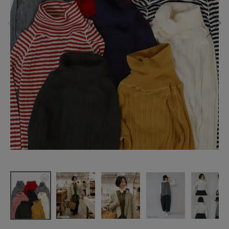
【20%off】
mumokuteki
ちくちくし
ない
タートルネ
ックカット
ソー
¥
3,080
(税込)
CATEGORY
ナチュラル服