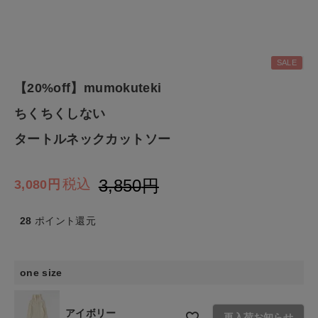
ファッション雑貨
SALE
生活雑貨
【20%off】mumokuteki
ちくちくしない
食品
タートルネックカットソー
ギフト
3,850
税込
3,080
ブランド
28
ポイント還元
全ての商品
CONTENTS
one size
特集
アイボリー
再入荷お知らせ