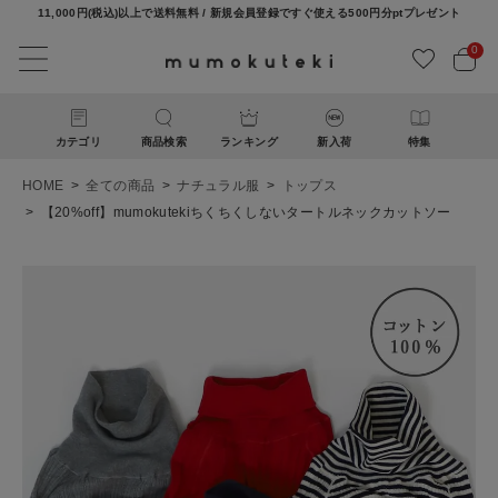
11,000円(税込)以上で送料無料 / 新規会員登録ですぐ使える500円分ptプレゼント
0
カテゴリ
商品検索
ランキング
新入荷
特集
HOME
全ての商品
ナチュラル服
トップス
【20%off】mumokutekiちくちくしないタートルネックカットソー
ACCOUNT MENU
ようこそ ゲスト 様
ログイン
新規会員登録