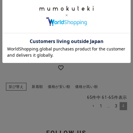
【30%off】mumokuteki
長さが選べる
2サイズ展開のコーデュロイ
コクーンパンツ
SALE
¥
7,920
¥
5,544
税込
SOLD OUT
並び替え
新着順
価格が安い順
価格が高い順
65
件中
61
-
65
件表示
1
…
3
4
FOLLOW US