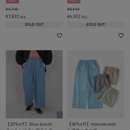
SALE
SALE
全ての商品
¥
9,790
¥
8,690
¥
7,832
¥
6,952
税込
税込
CONTENTS
SOLD OUT
SOLD OUT
特集
ご利用ガイド
お問い合わせ
ショップリスト
【20%off】Bliss bunch
【40%off】mumokuteki
コットンリネンデニムの
シアサッカーの