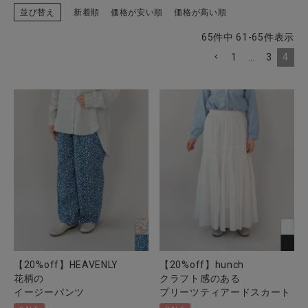
並び替え
新着順
価格が安い順
価格が高い順
65
件中
61
-
65
件表示
1
…
3
4
CATEGORY
ナチュラル服
ファッション雑貨
生活雑貨
食品
ギフト
【20%off】HEAVENLY
【20%off】hunch
花柄の
クラフト感のある
ブランド
イージーパンツ
プリーツティアードスカート