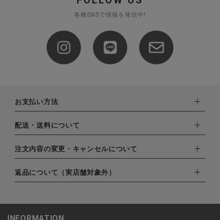
各種SNSで情報を発信中!
お支払い方法
下記お支払い方法よりお選びいただけます。
配送・送料について
・クレジットカード（VISA,mastercard,JCB,AMERICAN
EXPRESS,Diners Club）
配達業者：日本郵便
注文内容の変更・キャンセルについて
・amazonペイメント
ゆうパック：800円
・楽天ペイ
ご注文日当日から翌日のAM9:00までにご連絡頂いた場合はキャ
返品について（実店舗対象外）
北海道：1,400円
・PayPay
ンセルは可能です。
沖縄：1,400円
・NP後払い
ご注文商品の一部キャンセルは出来ませんので、ご注文を全てキ
返品期限：商品到着後7営業日以内（土日祝を除く）に連絡・ご
ゆうパケット全国一律：360円
ャンセルしていただいた後、ご希望の商品のみ再度ご注文お願い
返送いただいた場合のみ対応させていただきます。
INFORMATION
します。
こちら
よりご依頼ください。